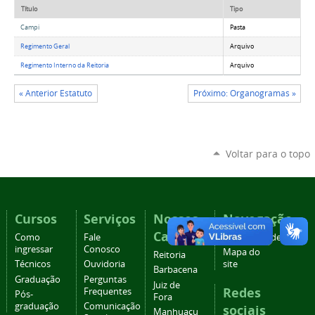
Título
Tipo
Campi
Pasta
Regimento Geral
Arquivo
Regimento Interno da Reitoria
Arquivo
« Anterior Estatuto
Próximo: Organogramas »
Voltar para o topo
Cursos
Serviços
Nossos
Navegação
Campi
Como
Fale
Acessibilidade
ingressar
Conosco
Mapa do
Reitoria
Técnicos
Ouvidoria
site
Barbacena
Graduação
Perguntas
Juiz de
Redes
Frequentes
Pós-
Fora
graduação
Comunicação
sociais
Manhuaçu