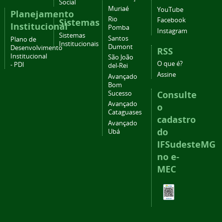
Social
Muriaé
YouTube
Planejamento
Rio
Facebook
Sistemas
Institucional
Pomba
Instagram
Sistemas
Santos
Plano de
Institucionais
Dumont
Desenvolvimento
RSS
Institucional
São João
O que é?
- PDI
del-Rei
Assine
Avançado
Bom
Consulte
Sucesso
Avançado
o
Cataguases
cadastro
Avançado
do
Ubá
IFSudesteMG
no e-
MEC