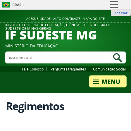
BRASIL
Acessar
Simplifique!
ACESSIBILIDADE
ALTO CONTRASTE
MAPA DO SITE
Comunica BR
INSTITUTO FEDERAL DE EDUCAÇÃO, CIÊNCIA E TECNOLOGIA DO
IF SUDESTE MG
SUDESTE DE MINAS GERAIS
Participe
Acesso à informação
MINISTÉRIO DA EDUCAÇÃO
Legislação
Buscar no portal
Bus
Canais
Fale Conosco
Perguntas frequentes
Comunicação Social
Regimentos