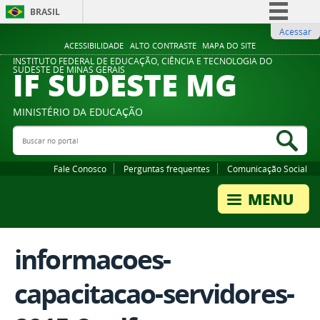
BRASIL
Acessar
Simplifique!
ACESSIBILIDADE
ALTO CONTRASTE
MAPA DO SITE
Comunica BR
INSTITUTO FEDERAL DE EDUCAÇÃO, CIÊNCIA E TECNOLOGIA DO
IF SUDESTE MG
SUDESTE DE MINAS GERAIS
Participe
Acesso à informação
MINISTÉRIO DA EDUCAÇÃO
Legislação
Buscar no portal
Bus
Canais
Fale Conosco
Perguntas frequentes
Comunicação Social
informacoes-
capacitacao-servidores-