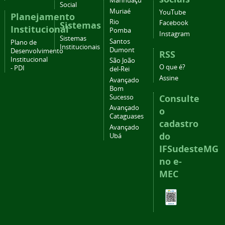
Manhuaçu
Social
Muriaé
YouTube
Planejamento
Rio
Facebook
Sistemas
Institucional
Pomba
Instagram
Sistemas
Santos
Plano de
Institucionais
Dumont
Desenvolvimento
RSS
Institucional
São João
O que é?
- PDI
del-Rei
Assine
Avançado
Bom
Consulte
Sucesso
Avançado
o
Cataguases
cadastro
Avançado
do
Ubá
IFSudesteMG
no e-
MEC