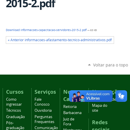
2015-2.pdf
Download informacoes-capacitacao-servidores-2015-2.pdf
— 63 KB
« Anterior informacoes-afastamento-tecnico-administrativos.pdf
Voltar para o topo
Cursos
Serviços
Nossos
Navegação
Campi
Como
Fale
Acessibilidade
ingressar
Conosco
Mapa do
Reitoria
Técnicos
Ouvidoria
site
Barbacena
Graduação
Perguntas
Juiz de
Redes
Frequentes
Pós-
Fora
graduação
Comunicação
sociais