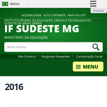
BRASIL
Acessar
Simplifique!
ACESSIBILIDADE
ALTO CONTRASTE
MAPA DO SITE
Comunica BR
INSTITUTO FEDERAL DE EDUCAÇÃO, CIÊNCIA E TECNOLOGIA DO
IF SUDESTE MG
SUDESTE DE MINAS GERAIS
Participe
Acesso à informação
MINISTÉRIO DA EDUCAÇÃO
Legislação
Buscar no portal
Bus
Canais
Fale Conosco
Perguntas frequentes
Comunicação Social
2016