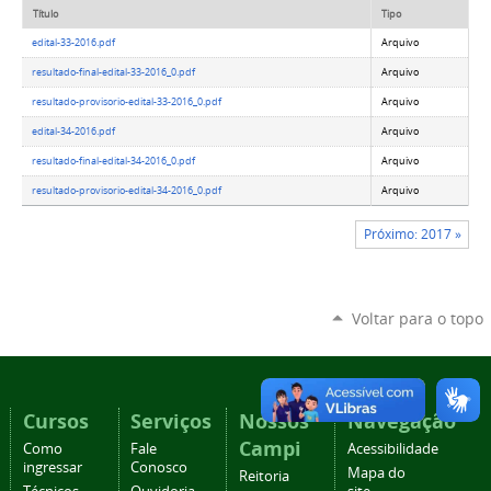
Título
Tipo
edital-33-2016.pdf
Arquivo
resultado-final-edital-33-2016_0.pdf
Arquivo
resultado-provisorio-edital-33-2016_0.pdf
Arquivo
edital-34-2016.pdf
Arquivo
resultado-final-edital-34-2016_0.pdf
Arquivo
resultado-provisorio-edital-34-2016_0.pdf
Arquivo
Próximo: 2017 »
Voltar para o topo
Cursos
Serviços
Nossos
Navegação
Campi
Como
Fale
Acessibilidade
ingressar
Conosco
Mapa do
Reitoria