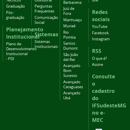
Técnicos
Ouvidoria
site
Barbacena
Graduação
Perguntas
Juiz de
Redes
Frequentes
Pós-
Fora
graduação
Comunicação
sociais
Manhuaçu
Social
Muriaé
YouTube
Planejamento
Rio
Facebook
Sistemas
Institucional
Pomba
Instagram
Sistemas
Santos
Plano de
Institucionais
Dumont
Desenvolvimento
RSS
Institucional
São João
O que é?
- PDI
del-Rei
Assine
Avançado
Bom
Consulte
Sucesso
Avançado
o
Cataguases
cadastro
Avançado
do
Ubá
IFSudesteMG
no e-
MEC