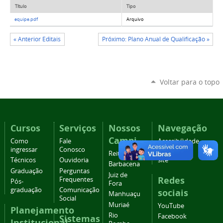
Título
Tipo
equipe.pdf
Arquivo
« Anterior Editais
Próximo: Plano Anual de Qualificação »
Voltar para o topo
Cursos
Serviços
Nossos
Navegação
Campi
Como
Fale
Acessibilidade
ingressar
Conosco
Mapa do
Reitoria
Técnicos
Ouvidoria
site
Barbacena
Graduação
Perguntas
Juiz de
Redes
Frequentes
Pós-
Fora
graduação
Comunicação
sociais
Manhuaçu
Social
Muriaé
YouTube
Planejamento
Rio
Facebook
Sistemas
Institucional