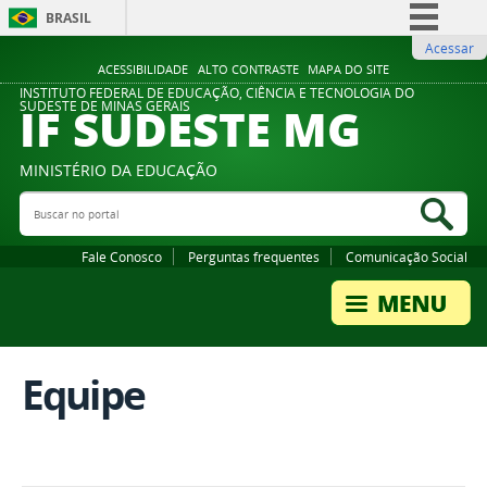
BRASIL
Acessar
Simplifique!
ACESSIBILIDADE
ALTO CONTRASTE
MAPA DO SITE
Comunica BR
INSTITUTO FEDERAL DE EDUCAÇÃO, CIÊNCIA E TECNOLOGIA DO
IF SUDESTE MG
SUDESTE DE MINAS GERAIS
Participe
Acesso à informação
MINISTÉRIO DA EDUCAÇÃO
Legislação
Buscar no portal
Bus
Canais
Fale Conosco
Perguntas frequentes
Comunicação Social
Equipe