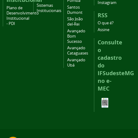
Pomba
Instagram
Sistemas
Santos
Plano de
Institucionais
Dumont
Desenvolvimento
RSS
Institucional
São João
O que é?
- PDI
del-Rei
Assine
Avançado
Bom
Consulte
Sucesso
Avançado
o
Cataguases
cadastro
Avançado
do
Ubá
IFSudesteMG
no e-
MEC