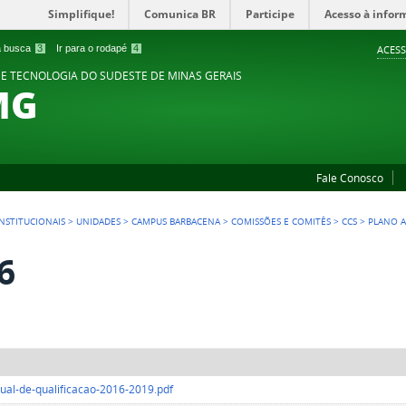
Simplifique!
Comunica BR
Participe
Acesso à infor
 a busca
3
Ir para o rodapé
4
ACESS
 E TECNOLOGIA DO SUDESTE DE MINAS GERAIS
MG
Fale Conosco
NSTITUCIONAIS
>
UNIDADES
>
CAMPUS BARBACENA
>
COMISSÕES E COMITÊS
>
CCS
>
PLANO A
6
ual-de-qualificacao-2016-2019.pdf