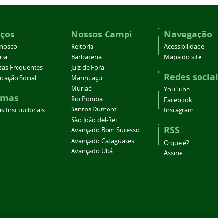
iços
Nossos Campi
Navegação
onosco
Reitoria
Acessibilidade
ria
Barbacena
Mapa do site
tas Frequentes
Juiz de Fora
Redes sociai
cação Social
Manhuaçu
Muriaé
YouTube
emas
Rio Pomba
Facebook
Santos Dumont
s Institucionais
Instagram
São João del-Rei
RSS
Avançado Bom Sucesso
Avançado Cataguases
O que é?
Avançado Ubá
Assine