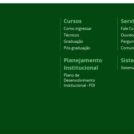
Cursos
Serv
Como ingressar
Fale C
Técnicos
Ouvido
Graduação
Pergun
Pós-graduação
Comuni
Planejamento
Sist
Institucional
Sistema
Plano de
Desenvolvimento
Institucional - PDI