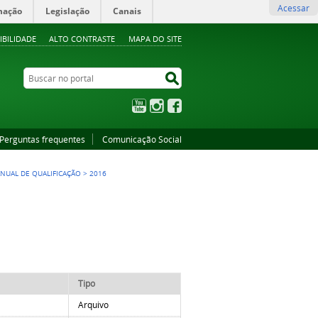
Acessar
mação
Legislação
Canais
IBILIDADE
ALTO CONTRASTE
MAPA DO SITE
Buscar no portal
Buscar no portal
YouTube
Instagram
Facebook
Perguntas frequentes
Comunicação Social
NUAL DE QUALIFICAÇÃO
>
2016
Tipo
Arquivo