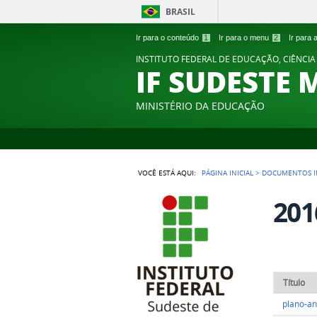
BRASIL
Ir para o conteúdo
1
Ir para o menu
2
Ir para
INSTITUTO FEDERAL DE EDUCAÇÃO, CIÊNCIA
IF SUDESTE 
MINISTÉRIO DA EDUCAÇÃO
VOCÊ ESTÁ AQUI:
PÁGINA INICIAL
>
DOCUMENTOS I
201
Título
plano-an