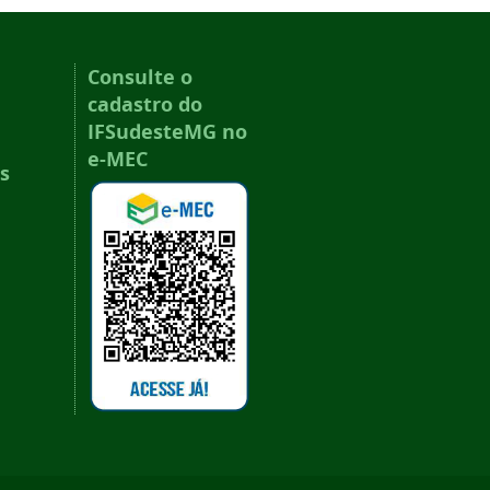
Consulte o
cadastro do
IFSudesteMG no
e-MEC
s