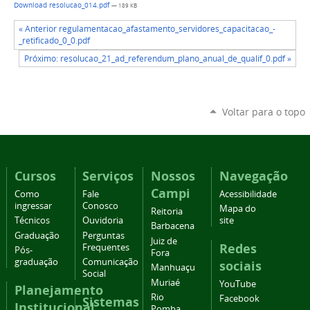
Download resolucao_014.pdf
— 189 KB
« Anterior regulamentacao_afastamento_servidores_capacitacao_-
_retificado_0_0.pdf
Próximo: resolucao_21_ad_referendum_plano_anual_de_qualif_0.pdf »
Voltar para o topo
Cursos
Serviços
Nossos
Navegação
Campi
Como
Fale
Acessibilidade
ingressar
Conosco
Mapa do
Reitoria
Técnicos
Ouvidoria
site
Barbacena
Graduação
Perguntas
Juiz de
Redes
Frequentes
Pós-
Fora
graduação
Comunicação
sociais
Manhuaçu
Social
Muriaé
YouTube
Planejamento
Rio
Facebook
Sistemas
Institucional
Pomba