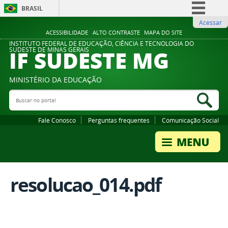
BRASIL
Acessar
Simplifique!
ACESSIBILIDADE
ALTO CONTRASTE
MAPA DO SITE
Comunica BR
INSTITUTO FEDERAL DE EDUCAÇÃO, CIÊNCIA E TECNOLOGIA DO
IF SUDESTE MG
SUDESTE DE MINAS GERAIS
Participe
Acesso à informação
MINISTÉRIO DA EDUCAÇÃO
Legislação
Buscar no portal
Bus
Canais
Fale Conosco
Perguntas frequentes
Comunicação Social
resolucao_014.pdf