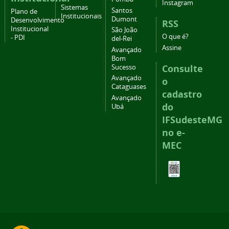
Instagram
Sistemas
Santos
Plano de
Institucionais
Dumont
Desenvolvimento
RSS
Institucional
São João
O que é?
- PDI
del-Rei
Assine
Avançado
Bom
Consulte
Sucesso
Avançado
o
Cataguases
cadastro
Avançado
do
Ubá
IFSudesteMG
no e-
MEC