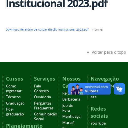
Institucional 2023.pdf
Download Relatório de Autoavaliação Institucional 2023.pdf
— 11004 KB
Voltar para o topo
Cursos
Serviços
Nossos
Navegação
Campi
Como
Fale
Acessibilidade
ingressar
Conosco
Mapa do
Reitoria
Técnicos
Ouvidoria
site
Barbacena
Graduação
Perguntas
Juiz de
Redes
Frequentes
Pós-
Fora
graduação
Comunicação
sociais
Manhuaçu
Social
Muriaé
YouTube
Planejamento