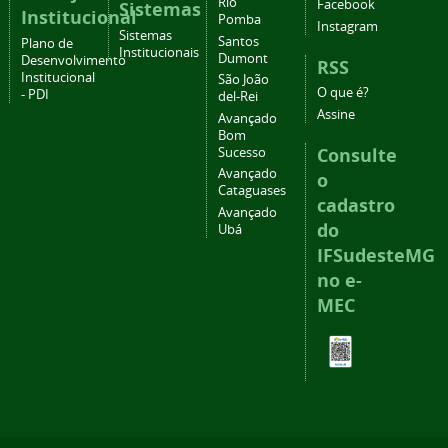
Rio
Facebook
Sistemas
Institucional
Pomba
Instagram
Sistemas
Santos
Plano de
Institucionais
Dumont
Desenvolvimento
RSS
Institucional
São João
O que é?
- PDI
del-Rei
Assine
Avançado
Bom
Consulte
Sucesso
Avançado
o
Cataguases
cadastro
Avançado
do
Ubá
IFSudesteMG
no e-
MEC