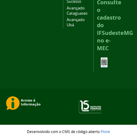
Consulte
Sucesso
Avançado
o
Cataguases
cadastro
Avançado
do
Ubá
IFSudesteMG
no e-
MEC
Desenvolvido com o CMS de código aberto
Plone