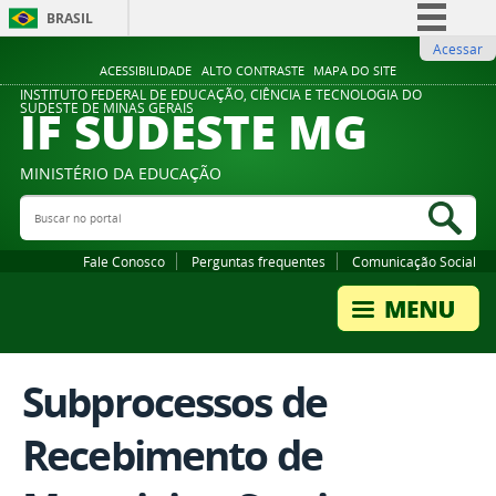
BRASIL
Acessar
Simplifique!
ACESSIBILIDADE
ALTO CONTRASTE
MAPA DO SITE
Comunica BR
INSTITUTO FEDERAL DE EDUCAÇÃO, CIÊNCIA E TECNOLOGIA DO
IF SUDESTE MG
SUDESTE DE MINAS GERAIS
Participe
Acesso à informação
MINISTÉRIO DA EDUCAÇÃO
Legislação
Buscar no portal
Bus
Canais
Fale Conosco
Perguntas frequentes
Comunicação Social
Subprocessos de
Recebimento de