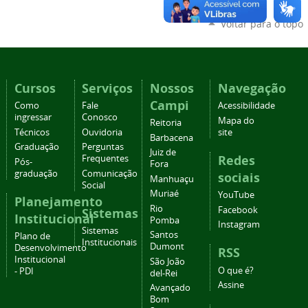
Voltar para o topo
Cursos
Serviços
Nossos
Navegação
Campi
Como
Fale
Acessibilidade
ingressar
Conosco
Mapa do
Reitoria
Técnicos
Ouvidoria
site
Barbacena
Graduação
Perguntas
Juiz de
Redes
Frequentes
Pós-
Fora
graduação
Comunicação
sociais
Manhuaçu
Social
Muriaé
YouTube
Planejamento
Rio
Facebook
Sistemas
Institucional
Pomba
Instagram
Sistemas
Santos
Plano de
Institucionais
Dumont
Desenvolvimento
RSS
Institucional
São João
O que é?
- PDI
del-Rei
Assine
Avançado
Bom