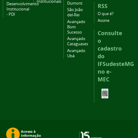
Institucionais
Dumont
Desenvolvimento
RSS
Institucional
São João
O que é?
- PDI
del-Rei
Assine
Avançado
Bom
Consulte
Sucesso
Avançado
o
Cataguases
cadastro
Avançado
do
Ubá
IFSudesteMG
no e-
MEC