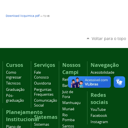
Download licquimica.pdf
— 72 KB
Voltar para o topo
Cursos
Serviços
Nossos
Navegação
Campi
Como
Fale
Acessibilidade
ingressar
Conosco
Mapa do
Reitoria
Técnicos
Ouvidoria
site
Barbacena
Graduação
Perguntas
Juiz de
Redes
Frequentes
Pós-
Fora
graduação
Comunicação
sociais
Manhuaçu
Social
Muriaé
YouTube
Planejamento
Rio
Facebook
Sistemas
Institucional
Pomba
Instagram
Sistemas
Santos
Plano de