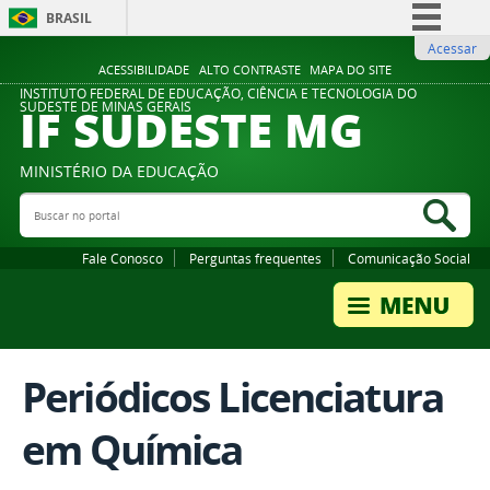
BRASIL
Acessar
Simplifique!
ACESSIBILIDADE
ALTO CONTRASTE
MAPA DO SITE
Comunica BR
INSTITUTO FEDERAL DE EDUCAÇÃO, CIÊNCIA E TECNOLOGIA DO
IF SUDESTE MG
SUDESTE DE MINAS GERAIS
Participe
Acesso à informação
MINISTÉRIO DA EDUCAÇÃO
Legislação
Buscar no portal
Bus
Canais
Fale Conosco
Perguntas frequentes
Comunicação Social
Periódicos Licenciatura
em Química