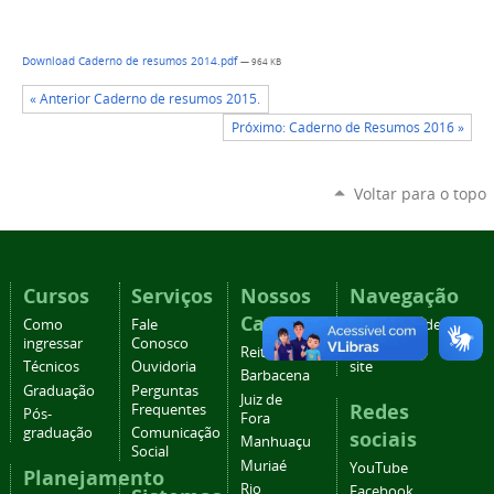
Download Caderno de resumos 2014.pdf
— 964 KB
« Anterior Caderno de resumos 2015.
Próximo: Caderno de Resumos 2016 »
Voltar para o topo
Cursos
Serviços
Nossos
Navegação
Campi
Como
Fale
Acessibilidade
ingressar
Conosco
Mapa do
Reitoria
Técnicos
Ouvidoria
site
Barbacena
Graduação
Perguntas
Juiz de
Redes
Frequentes
Pós-
Fora
graduação
Comunicação
sociais
Manhuaçu
Social
Muriaé
YouTube
Planejamento
Rio
Facebook