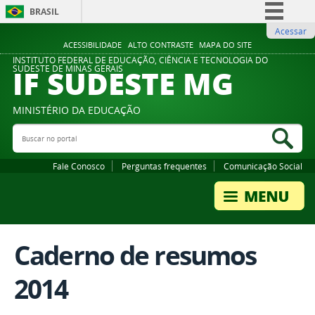
BRASIL
Acessar
Simplifique!
ACESSIBILIDADE
ALTO CONTRASTE
MAPA DO SITE
Comunica BR
INSTITUTO FEDERAL DE EDUCAÇÃO, CIÊNCIA E TECNOLOGIA DO
IF SUDESTE MG
SUDESTE DE MINAS GERAIS
Participe
Acesso à informação
MINISTÉRIO DA EDUCAÇÃO
Legislação
Buscar no portal
Bus
Canais
Fale Conosco
Perguntas frequentes
Comunicação Social
Caderno de resumos
2014