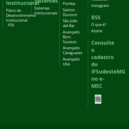
Sistemas
Institucional
Pomba
Instagram
Sistemas
Santos
Plano de
Institucionais
Dumont
Desenvolvimento
RSS
Institucional
São João
O que é?
- PDI
del-Rei
Assine
Avançado
Bom
Consulte
Sucesso
Avançado
o
Cataguases
cadastro
Avançado
do
Ubá
IFSudesteMG
no e-
MEC