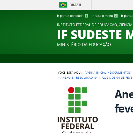
BRASIL
Ir para o conteúdo
1
Ir para o menu
2
Ir para
INSTITUTO FEDERAL DE EDUCAÇÃO, CIÊNCIA
IF SUDESTE 
MINISTÉRIO DA EDUCAÇÃO
VOCÊ ESTÁ AQUI:
PÁGINA INICIAL
>
DOCUMENTOS I
>
ANEXO 3 - RESOLUÇÃO Nº 11/2021, DE 04 DE FEVE
Ane
fev