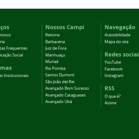
iços
Nossos Campi
Navegação
onosco
Reitoria
Acessibilidade
ria
Barbacena
Mapa do site
tas Frequentes
Juiz de Fora
Redes sociai
cação Social
Manhuaçu
Muriaé
YouTube
emas
Rio Pomba
Facebook
Santos Dumont
s Institucionais
Instagram
São João del-Rei
RSS
Avançado Bom Sucesso
Avançado Cataguases
O que é?
Avançado Ubá
Assine