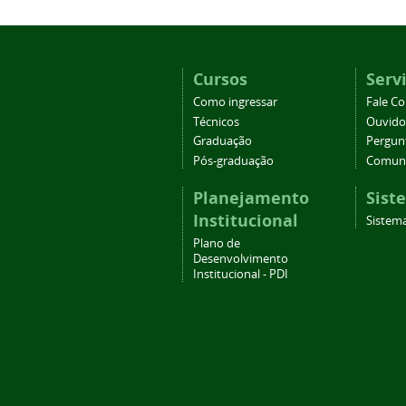
Cursos
Serv
Como ingressar
Fale C
Técnicos
Ouvido
Graduação
Pergun
Pós-graduação
Comuni
Planejamento
Sist
Institucional
Sistema
Plano de
Desenvolvimento
Institucional - PDI