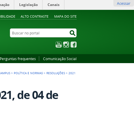
Acessar
mação
Legislação
Canais
IBILIDADE
ALTO CONTRASTE
MAPA DO SITE
Buscar no portal
Buscar no portal
YouTube
Instagram
Facebook
Perguntas frequentes
Comunicação Social
CAMPUS
>
POLÍTICA E NORMAS
>
RESOLUÇÕES
>
2021
21, de 04 de