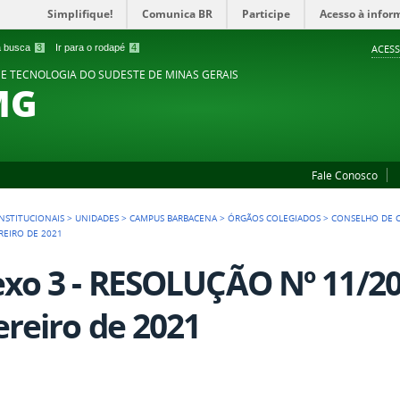
Simplifique!
Comunica BR
Participe
Acesso à infor
 a busca
3
Ir para o rodapé
4
ACESS
 E TECNOLOGIA DO SUDESTE DE MINAS GERAIS
MG
Fale Conosco
NSTITUCIONAIS
>
UNIDADES
>
CAMPUS BARBACENA
>
ÓRGÃOS COLEGIADOS
>
CONSELHO DE 
REIRO DE 2021
xo 3 - RESOLUÇÃO Nº 11/20
ereiro de 2021