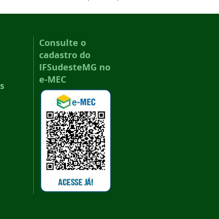
Consulte o
cadastro do
IFSudesteMG no
e-MEC
s