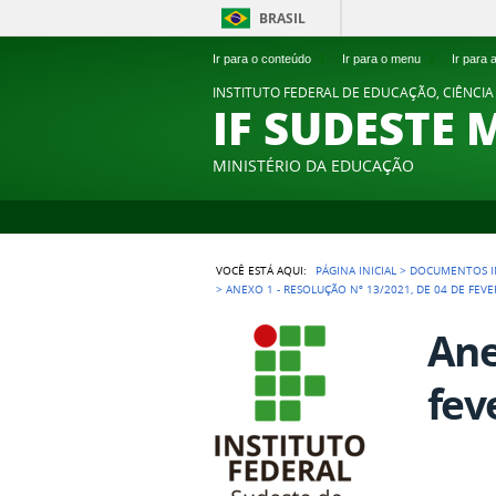
BRASIL
Ir para o conteúdo
1
Ir para o menu
2
Ir para
INSTITUTO FEDERAL DE EDUCAÇÃO, CIÊNCIA
IF SUDESTE 
MINISTÉRIO DA EDUCAÇÃO
VOCÊ ESTÁ AQUI:
PÁGINA INICIAL
>
DOCUMENTOS I
>
ANEXO 1 - RESOLUÇÃO Nº 13/2021, DE 04 DE FEVE
Ane
fev