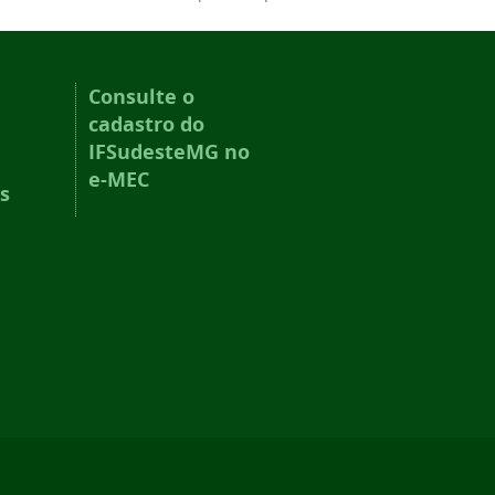
Consulte o
cadastro do
IFSudesteMG no
e-MEC
s