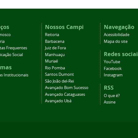
iços
Nossos Campi
Navegação
onosco
Reitoria
Acessibilidade
ria
Barbacena
Mapa do site
tas Frequentes
Juiz de Fora
Redes sociai
cação Social
Manhuaçu
Muriaé
YouTube
emas
Rio Pomba
Facebook
Santos Dumont
s Institucionais
Instagram
São João del-Rei
RSS
Avançado Bom Sucesso
Avançado Cataguases
O que é?
Avançado Ubá
Assine