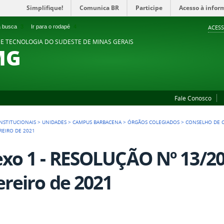
Simplifique!
Comunica BR
Participe
Acesso à infor
 a busca
3
Ir para o rodapé
4
ACESS
 E TECNOLOGIA DO SUDESTE DE MINAS GERAIS
MG
Fale Conosco
NSTITUCIONAIS
>
UNIDADES
>
CAMPUS BARBACENA
>
ÓRGÃOS COLEGIADOS
>
CONSELHO DE 
REIRO DE 2021
xo 1 - RESOLUÇÃO Nº 13/20
ereiro de 2021