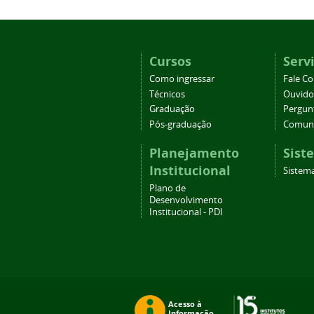
Cursos
Serv
Como ingressar
Fale C
Técnicos
Ouvido
Graduação
Pergun
Pós-graduação
Comuni
Planejamento
Sist
Institucional
Sistema
Plano de
Desenvolvimento
Institucional - PDI