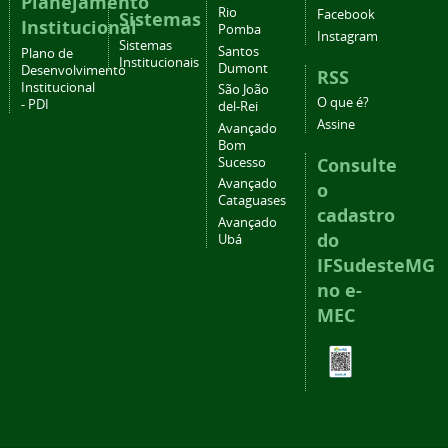
Planejamento
Rio
Facebook
Sistemas
Institucional
Pomba
Instagram
Sistemas
Santos
Plano de
Institucionais
Dumont
Desenvolvimento
RSS
Institucional
São João
O que é?
- PDI
del-Rei
Assine
Avançado
Bom
Consulte
Sucesso
Avançado
o
Cataguases
cadastro
Avançado
do
Ubá
IFSudesteMG
no e-
MEC