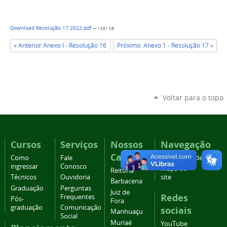
Download Resolução 17 2022.pdf
— 1361 KB
« Anterior Anexo I - Resolução 16
Próximo: Anexo 1 - Resolução 17 »
Voltar para o topo
Cursos
Serviços
Nossos
Navegação
Campi
Como
Fale
Acessibilidade
ingressar
Conosco
Mapa do
Reitoria
Técnicos
Ouvidoria
site
Barbacena
Graduação
Perguntas
Juiz de
Redes
Frequentes
Pós-
Fora
graduação
Comunicação
sociais
Manhuaçu
Social
Muriaé
YouTube