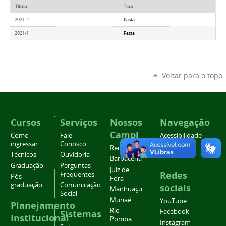
Título
Tipo
2021-2
Pasta
2021-1
Pasta
Voltar para o topo
Cursos
Serviços
Nossos
Navegação
Campi
Como
Fale
Acessibilidade
ingressar
Conosco
Mapa do
Reitoria
Técnicos
Ouvidoria
site
Barbacena
Graduação
Perguntas
Juiz de
Redes
Frequentes
Pós-
Fora
graduação
Comunicação
sociais
Manhuaçu
Social
Muriaé
YouTube
Planejamento
Rio
Facebook
Sistemas
Institucional
Pomba
Instagram