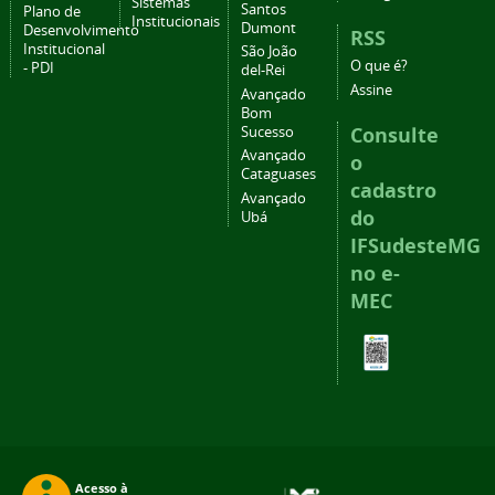
Sistemas
Santos
Plano de
Institucionais
Dumont
Desenvolvimento
RSS
Institucional
São João
O que é?
- PDI
del-Rei
Assine
Avançado
Bom
Consulte
Sucesso
Avançado
o
Cataguases
cadastro
Avançado
do
Ubá
IFSudesteMG
no e-
MEC