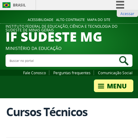
BRASIL
Acessar
Simplifique!
ACESSIBILIDADE
ALTO CONTRASTE
MAPA DO SITE
Comunica BR
INSTITUTO FEDERAL DE EDUCAÇÃO, CIÊNCIA E TECNOLOGIA DO
IF SUDESTE MG
SUDESTE DE MINAS GERAIS
Participe
Acesso à informação
MINISTÉRIO DA EDUCAÇÃO
Legislação
Buscar no portal
Bus
Canais
Fale Conosco
Perguntas frequentes
Comunicação Social
Cursos Técnicos