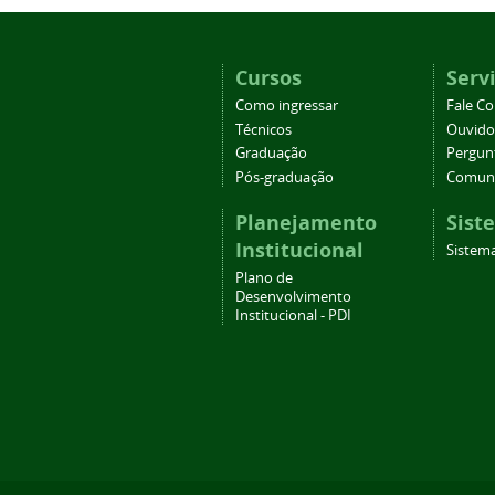
Cursos
Serv
Como ingressar
Fale C
Técnicos
Ouvido
Graduação
Pergun
Pós-graduação
Comuni
Planejamento
Sist
Institucional
Sistema
Plano de
Desenvolvimento
Institucional - PDI