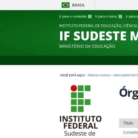
BRASIL
Ir para o conteúdo
1
Ir para o menu
2
Ir para
INSTITUTO FEDERAL DE EDUCAÇÃO, CIÊNCIA
IF SUDESTE 
MINISTÉRIO DA EDUCAÇÃO
VOCÊ ESTÁ AQUI:
PÁGINA INICIAL
>
DOCUMENTOS I
Órg
Título
Conselh