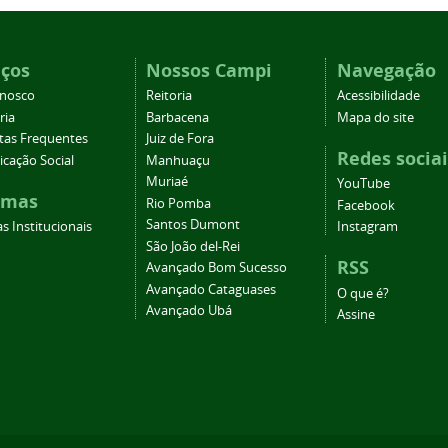
iços
Nossos Campi
Navegação
onosco
Reitoria
Acessibilidade
ria
Barbacena
Mapa do site
tas Frequentes
Juiz de Fora
Redes sociai
cação Social
Manhuaçu
Muriaé
YouTube
emas
Rio Pomba
Facebook
Santos Dumont
s Institucionais
Instagram
São João del-Rei
RSS
Avançado Bom Sucesso
Avançado Cataguases
O que é?
Avançado Ubá
Assine