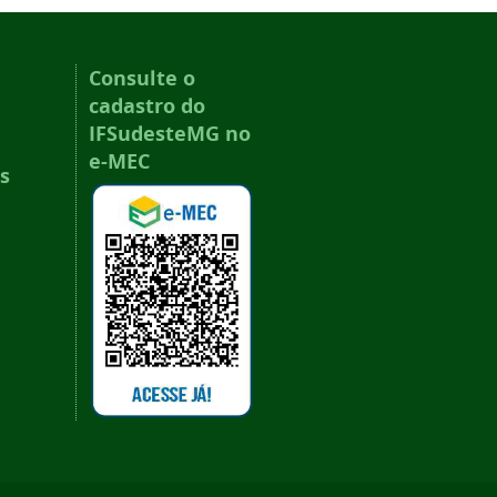
Consulte o
cadastro do
IFSudesteMG no
e-MEC
s