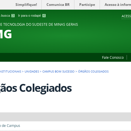
Simplifique!
Comunica BR
Participe
Acesso à infor
 a busca
3
Ir para o rodapé
4
ACESS
 E TECNOLOGIA DO SUDESTE DE MINAS GERAIS
MG
Fale Conosco
NSTITUCIONAIS
>
UNIDADES
>
CAMPUS BOM SUCESSO
>
ÓRGÃOS COLEGIADOS
ãos Colegiados
o de Campus