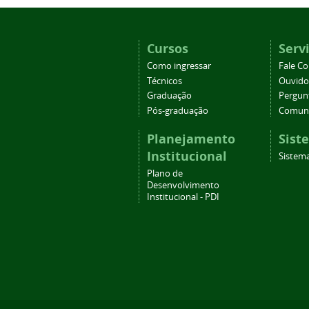
Cursos
Serv
Como ingressar
Fale C
Técnicos
Ouvido
Graduação
Pergun
Pós-graduação
Comuni
Planejamento
Sist
Institucional
Sistema
Plano de
Desenvolvimento
Institucional - PDI