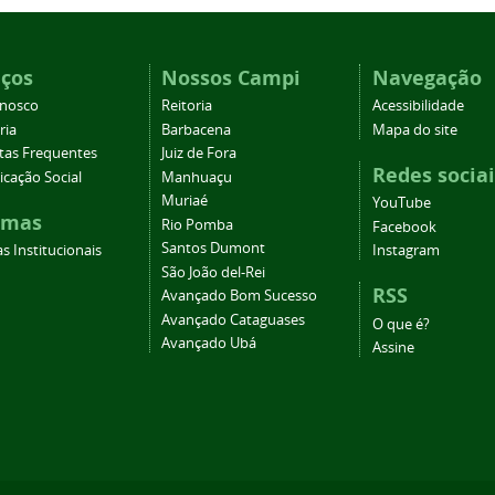
iços
Nossos Campi
Navegação
onosco
Reitoria
Acessibilidade
ria
Barbacena
Mapa do site
tas Frequentes
Juiz de Fora
Redes sociai
cação Social
Manhuaçu
Muriaé
YouTube
emas
Rio Pomba
Facebook
Santos Dumont
s Institucionais
Instagram
São João del-Rei
RSS
Avançado Bom Sucesso
Avançado Cataguases
O que é?
Avançado Ubá
Assine