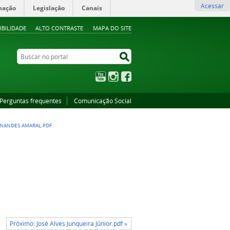
Acessar
mação
Legislação
Canais
IBILIDADE
ALTO CONTRASTE
MAPA DO SITE
Buscar no portal
Buscar no portal
YouTube
Instagram
Facebook
Perguntas frequentes
Comunicação Social
RNANDES AMARAL.PDF
Próximo: José Alves Junqueira Júnior.pdf »