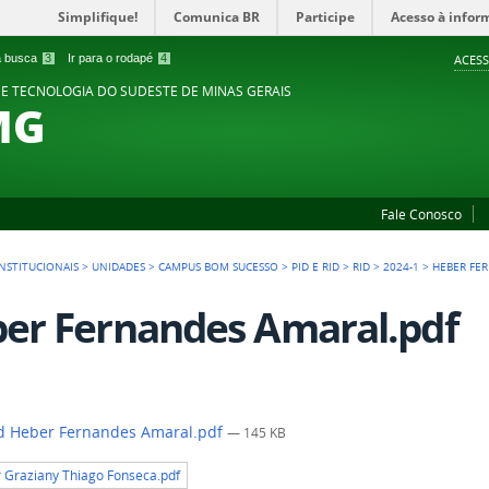
Simplifique!
Comunica BR
Participe
Acesso à infor
 a busca
3
Ir para o rodapé
4
ACESS
 E TECNOLOGIA DO SUDESTE DE MINAS GERAIS
MG
Fale Conosco
NSTITUCIONAIS
>
UNIDADES
>
CAMPUS BOM SUCESSO
>
PID E RID
>
RID
>
2024-1
>
HEBER FE
er Fernandes Amaral.pdf
d Heber Fernandes Amaral.pdf
— 145 KB
r Graziany Thiago Fonseca.pdf