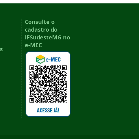
Consulte o
cadastro do
IFSudesteMG no
e-MEC
s