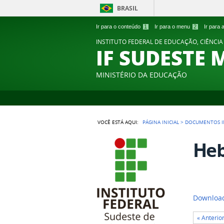
BRASIL
Ir para o conteúdo
1
Ir para o menu
2
Ir para
INSTITUTO FEDERAL DE EDUCAÇÃO, CIÊNCIA
IF SUDESTE 
MINISTÉRIO DA EDUCAÇÃO
VOCÊ ESTÁ AQUI:
PÁGINA INICIAL
>
DOCUMENTOS I
Heb
Downloa
« Anterio