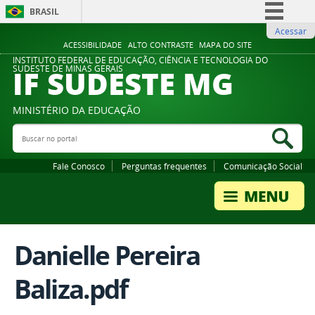
BRASIL
Acessar
Simplifique!
ACESSIBILIDADE
ALTO CONTRASTE
MAPA DO SITE
Comunica BR
INSTITUTO FEDERAL DE EDUCAÇÃO, CIÊNCIA E TECNOLOGIA DO
IF SUDESTE MG
SUDESTE DE MINAS GERAIS
Participe
Acesso à informação
MINISTÉRIO DA EDUCAÇÃO
Legislação
Buscar no portal
Bus
Canais
Fale Conosco
Perguntas frequentes
Comunicação Social
Danielle Pereira
Baliza.pdf