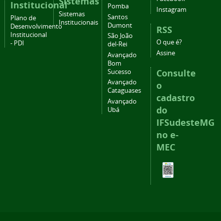
Sistemas
Institucional
Pomba
Instagram
Sistemas
Santos
Plano de
Institucionais
Dumont
Desenvolvimento
RSS
Institucional
São João
O que é?
- PDI
del-Rei
Assine
Avançado
Bom
Consulte
Sucesso
Avançado
o
Cataguases
cadastro
Avançado
do
Ubá
IFSudesteMG
no e-
MEC