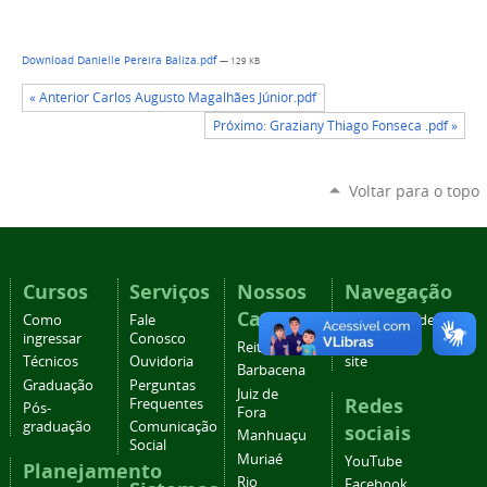
Download Danielle Pereira Baliza.pdf
— 129 KB
« Anterior Carlos Augusto Magalhães Júnior.pdf
Próximo: Graziany Thiago Fonseca .pdf »
Voltar para o topo
Cursos
Serviços
Nossos
Navegação
Campi
Como
Fale
Acessibilidade
ingressar
Conosco
Mapa do
Reitoria
Técnicos
Ouvidoria
site
Barbacena
Graduação
Perguntas
Juiz de
Redes
Frequentes
Pós-
Fora
graduação
Comunicação
sociais
Manhuaçu
Social
Muriaé
YouTube
Planejamento
Rio
Facebook