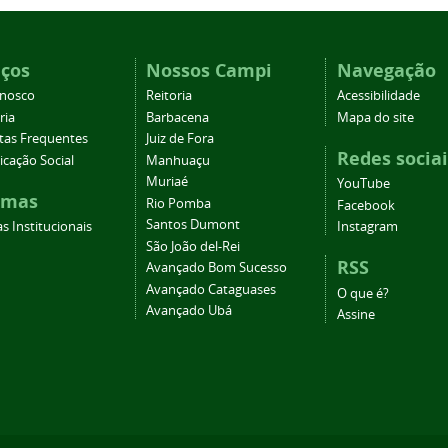
iços
Nossos Campi
Navegação
onosco
Reitoria
Acessibilidade
ria
Barbacena
Mapa do site
tas Frequentes
Juiz de Fora
Redes sociai
cação Social
Manhuaçu
Muriaé
YouTube
emas
Rio Pomba
Facebook
Santos Dumont
s Institucionais
Instagram
São João del-Rei
RSS
Avançado Bom Sucesso
Avançado Cataguases
O que é?
Avançado Ubá
Assine