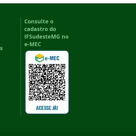
Consulte o
cadastro do
IFSudesteMG no
e-MEC
s