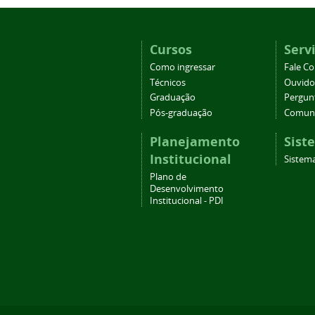
Cursos
Serv
Como ingressar
Fale C
Técnicos
Ouvido
Graduação
Pergun
Pós-graduação
Comuni
Planejamento
Sist
Institucional
Sistema
Plano de
Desenvolvimento
Institucional - PDI