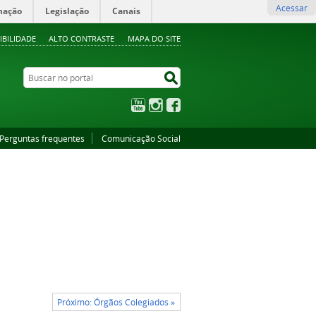
Acessar
mação
Legislação
Canais
IBILIDADE
ALTO CONTRASTE
MAPA DO SITE
Buscar no portal
Buscar no portal
YouTube
Instagram
Facebook
Perguntas frequentes
Comunicação Social
Próximo: Órgãos Colegiados »