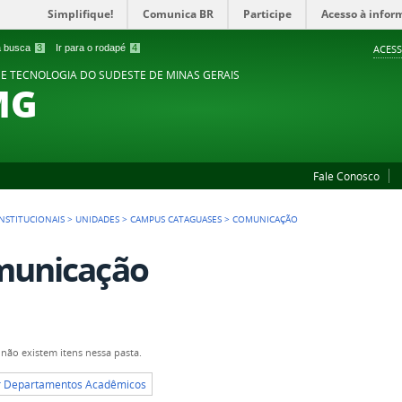
Simplifique!
Comunica BR
Participe
Acesso à infor
 a busca
3
Ir para o rodapé
4
ACESS
 E TECNOLOGIA DO SUDESTE DE MINAS GERAIS
MG
Fale Conosco
NSTITUCIONAIS
>
UNIDADES
>
CAMPUS CATAGUASES
>
COMUNICAÇÃO
municação
não existem itens nessa pasta.
or Departamentos Acadêmicos