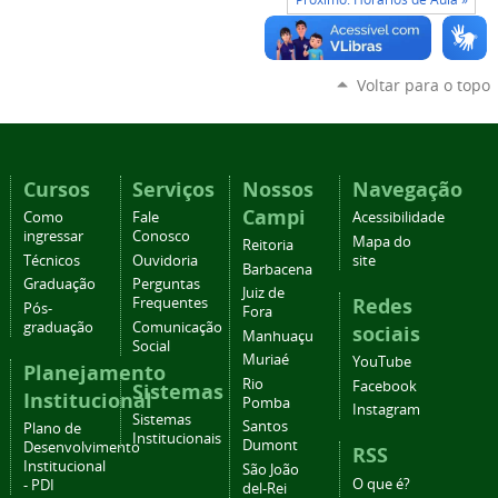
Voltar para o topo
Cursos
Serviços
Nossos
Navegação
Campi
Como
Fale
Acessibilidade
ingressar
Conosco
Mapa do
Reitoria
Técnicos
Ouvidoria
site
Barbacena
Graduação
Perguntas
Juiz de
Redes
Frequentes
Pós-
Fora
graduação
Comunicação
sociais
Manhuaçu
Social
Muriaé
YouTube
Planejamento
Rio
Facebook
Sistemas
Institucional
Pomba
Instagram
Sistemas
Santos
Plano de
Institucionais
Dumont
Desenvolvimento
RSS
Institucional
São João
O que é?
- PDI
del-Rei