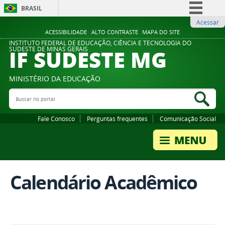
BRASIL
Acessar
Simplifique!
ACESSIBILIDADE
ALTO CONTRASTE
MAPA DO SITE
Comunica BR
INSTITUTO FEDERAL DE EDUCAÇÃO, CIÊNCIA E TECNOLOGIA DO
IF SUDESTE MG
SUDESTE DE MINAS GERAIS
Participe
Acesso à informação
MINISTÉRIO DA EDUCAÇÃO
Legislação
Buscar no portal
Bus
Canais
Fale Conosco
Perguntas frequentes
Comunicação Social
Calendário Acadêmico