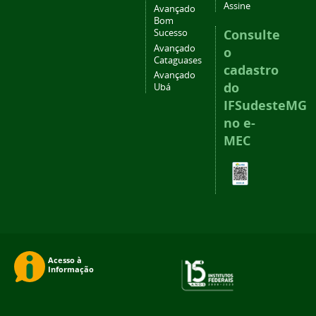
Assine
Avançado
Bom
Consulte
Sucesso
Avançado
o
Cataguases
cadastro
Avançado
do
Ubá
IFSudesteMG
no e-
MEC