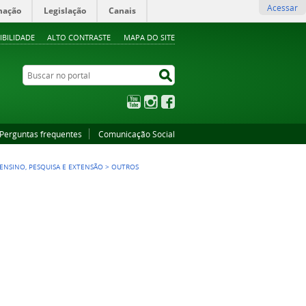
Acessar
mação
Legislação
Canais
IBILIDADE
ALTO CONTRASTE
MAPA DO SITE
Buscar no portal
Buscar no portal
YouTube
Instagram
Facebook
Perguntas frequentes
Comunicação Social
ENSINO, PESQUISA E EXTENSÃO
>
OUTROS