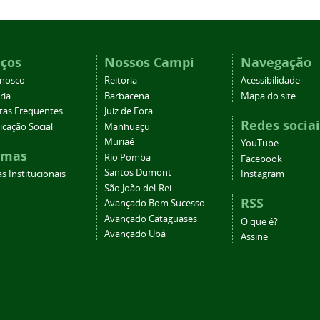
iços
Nossos Campi
Navegação
onosco
Reitoria
Acessibilidade
ria
Barbacena
Mapa do site
tas Frequentes
Juiz de Fora
Redes sociai
cação Social
Manhuaçu
Muriaé
YouTube
emas
Rio Pomba
Facebook
Santos Dumont
s Institucionais
Instagram
São João del-Rei
RSS
Avançado Bom Sucesso
Avançado Cataguases
O que é?
Avançado Ubá
Assine