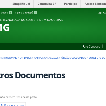
Simplifique!
Comunica BR
Participe
Acesso à infor
 a busca
3
Ir para o rodapé
4
ACESS
 E TECNOLOGIA DO SUDESTE DE MINAS GERAIS
MG
Fale Conosco
NSTITUCIONAIS
>
UNIDADES
>
CAMPUS CATAGUASES
>
ÓRGÃOS COLEGIADOS
>
CONSELHO DE 
ros Documentos
não existem itens nessa pasta.
r Política e Normas