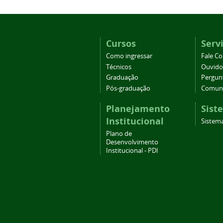
Cursos
Serv
Como ingressar
Fale C
Técnicos
Ouvido
Graduação
Pergun
Pós-graduação
Comuni
Planejamento
Sist
Institucional
Sistema
Plano de
Desenvolvimento
Institucional - PDI