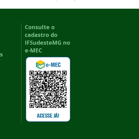
Consulte o
cadastro do
IFSudesteMG no
e-MEC
s