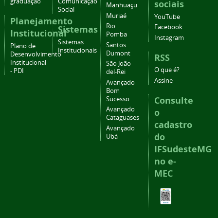
graduação
Comunicação
sociais
Manhuaçu
Social
Muriaé
YouTube
Planejamento
Rio
Facebook
Sistemas
Institucional
Pomba
Instagram
Sistemas
Santos
Plano de
Institucionais
Dumont
Desenvolvimento
RSS
Institucional
São João
O que é?
- PDI
del-Rei
Assine
Avançado
Bom
Consulte
Sucesso
Avançado
o
Cataguases
cadastro
Avançado
do
Ubá
IFSudesteMG
no e-
MEC