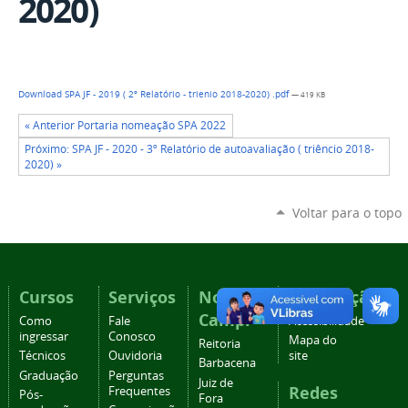
2020)
Download SPA JF - 2019 ( 2º Relatório - trienio 2018-2020) .pdf
— 419 KB
« Anterior Portaria nomeação SPA 2022
Próximo: SPA JF - 2020 - 3º Relatório de autoavaliação ( triêncio 2018-
2020) »
Voltar para o topo
Cursos
Serviços
Nossos
Navegação
Campi
Como
Fale
Acessibilidade
ingressar
Conosco
Mapa do
Reitoria
Técnicos
Ouvidoria
site
Barbacena
Graduação
Perguntas
Juiz de
Redes
Frequentes
Pós-
Fora