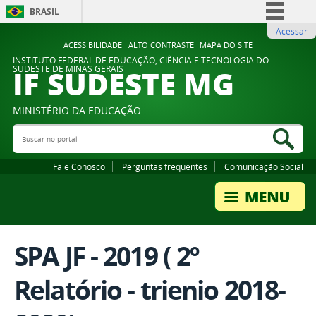
BRASIL
Acessar
Simplifique!
ACESSIBILIDADE
ALTO CONTRASTE
MAPA DO SITE
Comunica BR
INSTITUTO FEDERAL DE EDUCAÇÃO, CIÊNCIA E TECNOLOGIA DO
IF SUDESTE MG
SUDESTE DE MINAS GERAIS
Participe
Acesso à informação
MINISTÉRIO DA EDUCAÇÃO
Legislação
Buscar no portal
Bus
Canais
Fale Conosco
Perguntas frequentes
Comunicação Social
SPA JF - 2019 ( 2º
Relatório - trienio 2018-