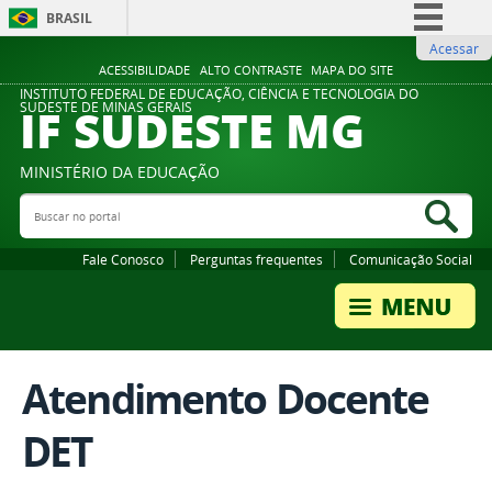
BRASIL
Acessar
Simplifique!
ACESSIBILIDADE
ALTO CONTRASTE
MAPA DO SITE
Comunica BR
INSTITUTO FEDERAL DE EDUCAÇÃO, CIÊNCIA E TECNOLOGIA DO
IF SUDESTE MG
SUDESTE DE MINAS GERAIS
Participe
Acesso à informação
MINISTÉRIO DA EDUCAÇÃO
Legislação
Buscar no portal
Bus
Canais
Fale Conosco
Perguntas frequentes
Comunicação Social
Atendimento Docente
DET