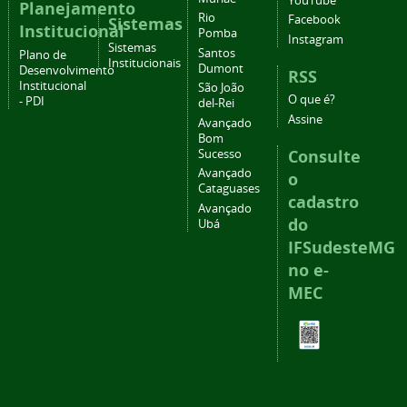
YouTube
Planejamento
Rio
Facebook
Sistemas
Institucional
Pomba
Instagram
Sistemas
Santos
Plano de
Institucionais
Dumont
Desenvolvimento
RSS
Institucional
São João
O que é?
- PDI
del-Rei
Assine
Avançado
Bom
Consulte
Sucesso
Avançado
o
Cataguases
cadastro
Avançado
do
Ubá
IFSudesteMG
no e-
MEC