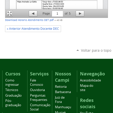
Page
1
of
5
Download Horario Atendimento DET.pdf
— 40 KB
« Anterior Atendimento Docente DEC
Voltar para o topo
Cursos
Serviços
Nossos
Navegação
Campi
Como
Fale
Acessibilidade
ingressar
Conosco
Mapa do
Reitoria
Técnicos
Ouvidoria
site
Barbacena
Graduação
Perguntas
Juiz de
Redes
Frequentes
Pós-
Fora
graduação
Comunicação
sociais
Manhuaçu
Social
Muriaé