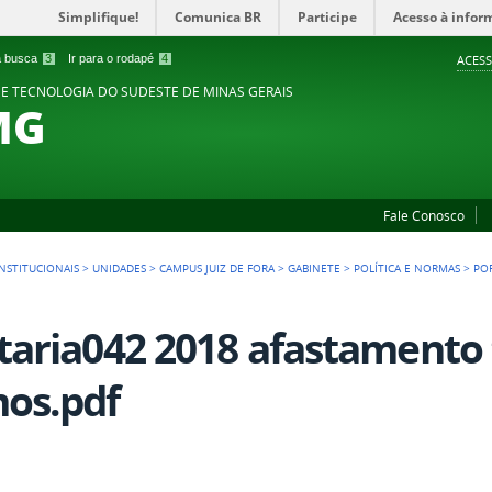
Simplifique!
Comunica BR
Participe
Acesso à infor
 a busca
3
Ir para o rodapé
4
ACESS
 E TECNOLOGIA DO SUDESTE DE MINAS GERAIS
MG
Fale Conosco
NSTITUCIONAIS
>
UNIDADES
>
CAMPUS JUIZ DE FORA
>
GABINETE
>
POLÍTICA E NORMAS
>
PO
taria042 2018 afastamento 
os.pdf