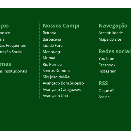
iços
Nossos Campi
Navegação
onosco
Reitoria
Acessibilidade
ria
Barbacena
Mapa do site
tas Frequentes
Juiz de Fora
Redes sociai
cação Social
Manhuaçu
Muriaé
YouTube
emas
Rio Pomba
Facebook
Santos Dumont
s Institucionais
Instagram
São João del-Rei
RSS
Avançado Bom Sucesso
Avançado Cataguases
O que é?
Avançado Ubá
Assine