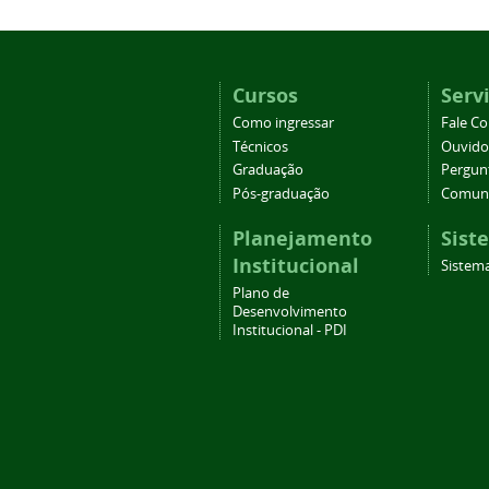
Cursos
Serv
Como ingressar
Fale C
Técnicos
Ouvido
Graduação
Pergun
Pós-graduação
Comuni
Planejamento
Sist
Institucional
Sistema
Plano de
Desenvolvimento
Institucional - PDI