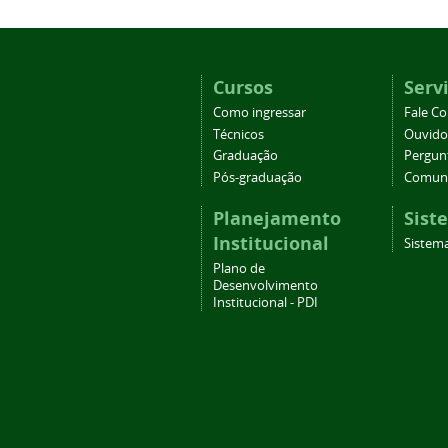
Cursos
Serv
Como ingressar
Fale C
Técnicos
Ouvido
Graduação
Pergun
Pós-graduação
Comuni
Planejamento
Sist
Institucional
Sistema
Plano de
Desenvolvimento
Institucional - PDI