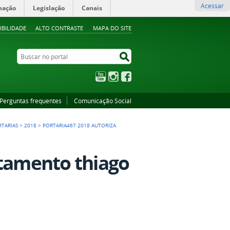
Acessar
mação
Legislação
Canais
IBILIDADE
ALTO CONTRASTE
MAPA DO SITE
Buscar no portal
Buscar no portal
YouTube
Instagram
Facebook
Perguntas frequentes
Comunicação Social
RTARIAS
>
2018
>
PORTARIA467 2018 AUTORIZA
stamento thiago