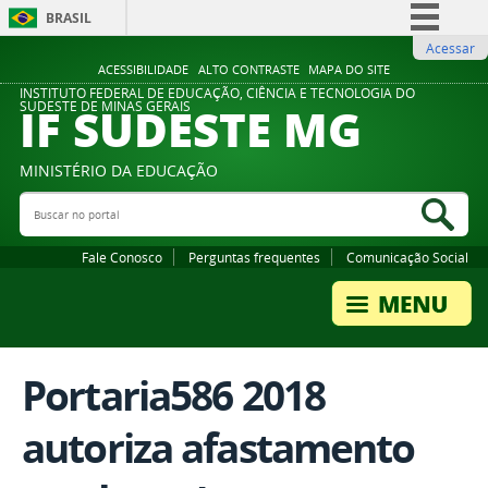
BRASIL
Acessar
Simplifique!
ACESSIBILIDADE
ALTO CONTRASTE
MAPA DO SITE
Comunica BR
INSTITUTO FEDERAL DE EDUCAÇÃO, CIÊNCIA E TECNOLOGIA DO
IF SUDESTE MG
SUDESTE DE MINAS GERAIS
Participe
Acesso à informação
MINISTÉRIO DA EDUCAÇÃO
Legislação
Buscar no portal
Bus
Canais
Fale Conosco
Perguntas frequentes
Comunicação Social
Portaria586 2018
autoriza afastamento