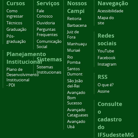
Cursos
Serviços
Nossos
Navegação
Campi
Como
Fale
Acessibilidade
ingressar
Conosco
Mapa do
Reitoria
Técnicos
Ouvidoria
site
Barbacena
Graduação
Perguntas
Juiz de
Redes
Frequentes
Pós-
Fora
graduação
Comunicação
sociais
Manhuaçu
Social
Muriaé
YouTube
Planejamento
Rio
Facebook
Sistemas
Institucional
Pomba
Instagram
Sistemas
Santos
Plano de
Institucionais
Dumont
Desenvolvimento
RSS
Institucional
São João
O que é?
- PDI
del-Rei
Assine
Avançado
Bom
Consulte
Sucesso
Avançado
o
Cataguases
cadastro
Avançado
do
Ubá
IFSudesteMG