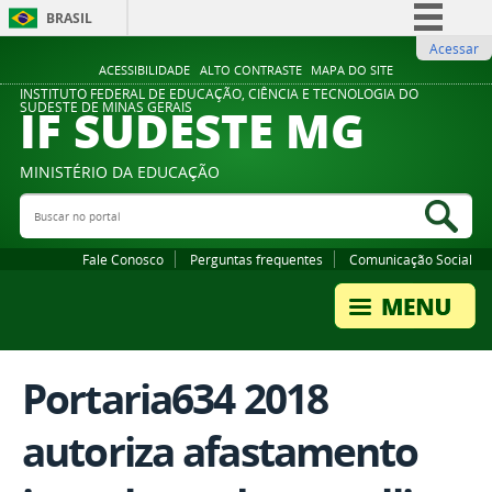
BRASIL
Acessar
Simplifique!
ACESSIBILIDADE
ALTO CONTRASTE
MAPA DO SITE
Comunica BR
INSTITUTO FEDERAL DE EDUCAÇÃO, CIÊNCIA E TECNOLOGIA DO
IF SUDESTE MG
SUDESTE DE MINAS GERAIS
Participe
Acesso à informação
MINISTÉRIO DA EDUCAÇÃO
Legislação
Buscar no portal
Bus
Canais
Fale Conosco
Perguntas frequentes
Comunicação Social
Portaria634 2018
autoriza afastamento