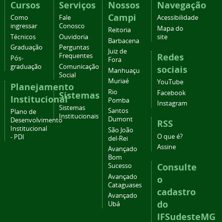
Cursos
Serviços
Nossos
Navegação
Campi
Como
Fale
Acessibilidade
ingressar
Conosco
Mapa do
Reitoria
Técnicos
Ouvidoria
site
Barbacena
Graduação
Perguntas
Juiz de
Redes
Frequentes
Pós-
Fora
graduação
Comunicação
sociais
Manhuaçu
Social
Muriaé
YouTube
Planejamento
Rio
Facebook
Sistemas
Institucional
Pomba
Instagram
Sistemas
Santos
Plano de
Institucionais
Dumont
Desenvolvimento
RSS
Institucional
São João
O que é?
- PDI
del-Rei
Assine
Avançado
Bom
Consulte
Sucesso
Avançado
o
Cataguases
cadastro
Avançado
do
Ubá
IFSudesteMG