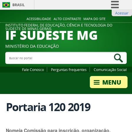
BRASIL
Acessar
Simplifique!
ACESSIBILIDADE
ALTO CONTRASTE
MAPA DO SITE
Comunica BR
INSTITUTO FEDERAL DE EDUCAÇÃO, CIÊNCIA E TECNOLOGIA DO
IF SUDESTE MG
SUDESTE DE MINAS GERAIS
Participe
Acesso à informação
MINISTÉRIO DA EDUCAÇÃO
Legislação
Buscar no portal
Bus
Canais
Fale Conosco
Perguntas frequentes
Comunicação Social
Portaria 120 2019
Nomeia Comissão para inscrição, organização,