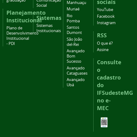
graduação
Comunicação
sociais
Manhuaçu
Social
Muriaé
YouTube
Planejamento
Rio
Facebook
Sistemas
Institucional
Pomba
Instagram
Sistemas
Santos
Plano de
Institucionais
Dumont
Desenvolvimento
RSS
Institucional
São João
O que é?
- PDI
del-Rei
Assine
Avançado
Bom
Consulte
Sucesso
Avançado
o
Cataguases
cadastro
Avançado
do
Ubá
IFSudesteMG
no e-
MEC