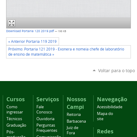
Download Portaria 120 2019.pdf
— 198 KB
« Anterior Portaria 119 2019
Próximo: Portaria 121 2019 - Exonera e nomeia chefe de laboratório
de ensino de matemática »
Voltar para o topo
Cursos
Serviços
Nossos
Navegação
Campi
Como
Fale
Acessibilidade
ingressar
Conosco
Mapa do
Reitoria
Técnicos
Ouvidoria
site
Barbacena
Graduação
Perguntas
Juiz de
Redes
Frequentes
Pós-
Fora