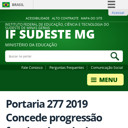
BRASIL
Acessar
Simplifique!
ACESSIBILIDADE
ALTO CONTRASTE
MAPA DO SITE
Comunica BR
INSTITUTO FEDERAL DE EDUCAÇÃO, CIÊNCIA E TECNOLOGIA DO
IF SUDESTE MG
SUDESTE DE MINAS GERAIS
Participe
Acesso à informação
MINISTÉRIO DA EDUCAÇÃO
Legislação
Buscar no portal
Bus
Canais
Fale Conosco
Perguntas frequentes
Comunicação Social
Portaria 277 2019
Concede progressão