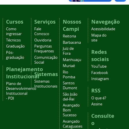
Cursos
Serviços
Nossos
Navegação
Campi
Como
Fale
Acessibilidade
ingressar
Conosco
Mapa do
Reitoria
Técnicos
Ouvidoria
site
Barbacena
Graduação
Perguntas
Juiz de
Redes
Frequentes
Pós-
Fora
graduação
Comunicação
sociais
Manhuaçu
Social
Muriaé
YouTube
Planejamento
Rio
Facebook
Sistemas
Institucional
Pomba
Instagram
Sistemas
Santos
Plano de
Institucionais
Dumont
Desenvolvimento
RSS
Institucional
São João
O que é?
- PDI
del-Rei
Assine
Avançado
Bom
Consulte
Sucesso
Avançado
o
Cataguases