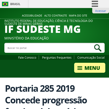
BRASIL
Acessar
Simplifique!
ACESSIBILIDADE
ALTO CONTRASTE
MAPA DO SITE
Comunica BR
INSTITUTO FEDERAL DE EDUCAÇÃO, CIÊNCIA E TECNOLOGIA DO
IF SUDESTE MG
SUDESTE DE MINAS GERAIS
Participe
Acesso à informação
MINISTÉRIO DA EDUCAÇÃO
Legislação
Buscar no portal
Bus
Canais
Fale Conosco
Perguntas frequentes
Comunicação Social
Portaria 285 2019
Concede progressão