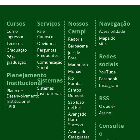
Cursos
Serviços
Nossos
Navegação
Campi
Como
Fale
Acessibilidade
ingressar
Conosco
Mapa do
Reitoria
Técnicos
Ouvidoria
site
Barbacena
Graduação
Perguntas
Juiz de
Redes
Frequentes
Pós-
Fora
graduação
Comunicação
sociais
Manhuaçu
Social
Muriaé
YouTube
Planejamento
Rio
Facebook
Sistemas
Institucional
Pomba
Instagram
Sistemas
Santos
Plano de
Institucionais
Dumont
Desenvolvimento
RSS
Institucional
São João
O que é?
- PDI
del-Rei
Assine
Avançado
Bom
Consulte
Sucesso
Avançado
o
Cataguases