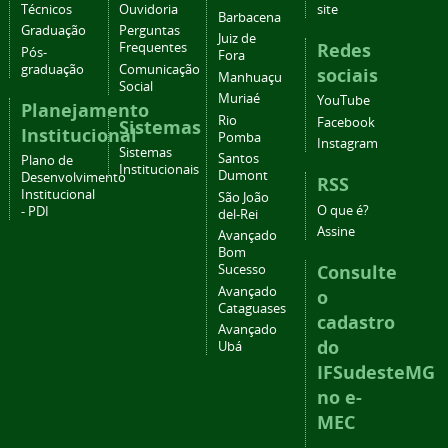
Técnicos
Ouvidoria
site
Barbacena
Graduação
Perguntas
Juiz de
Redes
Frequentes
Pós-
Fora
graduação
Comunicação
sociais
Manhuaçu
Social
Muriaé
YouTube
Planejamento
Rio
Facebook
Sistemas
Institucional
Pomba
Instagram
Sistemas
Santos
Plano de
Institucionais
Dumont
Desenvolvimento
RSS
Institucional
São João
O que é?
- PDI
del-Rei
Assine
Avançado
Bom
Consulte
Sucesso
Avançado
o
Cataguases
cadastro
Avançado
do
Ubá
IFSudesteMG
no e-
MEC