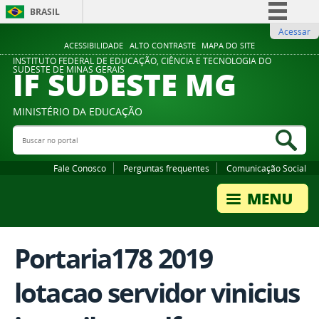
BRASIL
Acessar
Simplifique!
ACESSIBILIDADE
ALTO CONTRASTE
MAPA DO SITE
Comunica BR
INSTITUTO FEDERAL DE EDUCAÇÃO, CIÊNCIA E TECNOLOGIA DO
IF SUDESTE MG
SUDESTE DE MINAS GERAIS
Participe
Acesso à informação
MINISTÉRIO DA EDUCAÇÃO
Legislação
Buscar no portal
Bus
Canais
Fale Conosco
Perguntas frequentes
Comunicação Social
Portaria178 2019
lotacao servidor vinicius