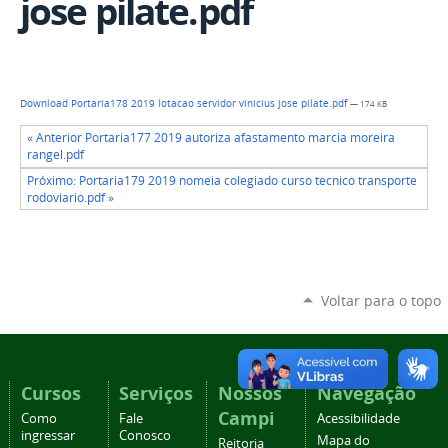
jose pilate.pdf
Download Portaria178 2019 lotacao servidor vinicius jose pilate.pdf
— 174 KB
« Anterior Portaria177 2019 autoriza afastamento marcia moreira
rangel.pdf
Próximo: Portaria179 2019 nomeia colegiado curso tecnico transporte
rodoviario.pdf »
Voltar para o topo
Cursos
Serviços
Nossos
Navegação
Campi
Como
Fale
Acessibilidade
ingressar
Conosco
Mapa do
Reitoria