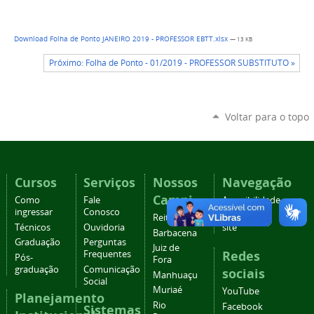
Download Folha de Ponto JANEIRO 2019 - PROFESSOR EBTT.xlsx
— 13 KB
Próximo: Folha de Ponto - 01/2019 - PROFESSOR SUBSTITUTO »
Voltar para o topo
Cursos
Serviços
Nossos
Navegação
Campi
Como
Fale
Acessibilidade
ingressar
Conosco
Mapa do
Reitoria
Técnicos
Ouvidoria
site
Barbacena
Graduação
Perguntas
Juiz de
Redes
Frequentes
Pós-
Fora
graduação
Comunicação
sociais
Manhuaçu
Social
Muriaé
YouTube
Planejamento
Rio
Facebook
Sistemas