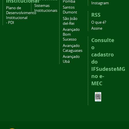
Institucional
Pomba
Instagram
Sistemas
Santos
Plano de
Institucionais
Dumont
Desenvolvimento
RSS
Institucional
São João
O que é?
- PDI
del-Rei
Assine
Avançado
Bom
Consulte
Sucesso
Avançado
o
Cataguases
cadastro
Avançado
do
Ubá
IFSudesteMG
no e-
MEC