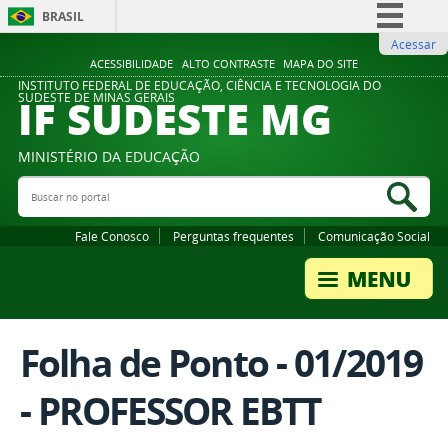
BRASIL
Acessar
Simplifique!
ACESSIBILIDADE
ALTO CONTRASTE
MAPA DO SITE
Comunica BR
INSTITUTO FEDERAL DE EDUCAÇÃO, CIÊNCIA E TECNOLOGIA DO
IF SUDESTE MG
SUDESTE DE MINAS GERAIS
Participe
Acesso à informação
MINISTÉRIO DA EDUCAÇÃO
Legislação
Buscar no portal
Bus
Canais
Fale Conosco
Perguntas frequentes
Comunicação Social
Folha de Ponto - 01/2019
- PROFESSOR EBTT