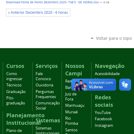
Download Folha de Ponto Dezembro 2020- TAE'S - 08 HORAS.xlsx
— 15 KB
« Anterior Dezembro 2020 - 6 horas
Voltar para o topo
Cursos
Serviços
Nossos
Navegação
Campi
Como
Fale
Acessibilidade
ingressar
Conosco
Mapa do
Reitoria
Técnicos
Ouvidoria
site
Barbacena
Graduação
Perguntas
Juiz de
Redes
Frequentes
Pós-
Fora
graduação
Comunicação
sociais
Manhuaçu
Social
Muriaé
YouTube
Planejamento
Rio
Facebook
Sistemas
Institucional
Pomba
Instagram
Sistemas
Santos
Plano de
Institucionais