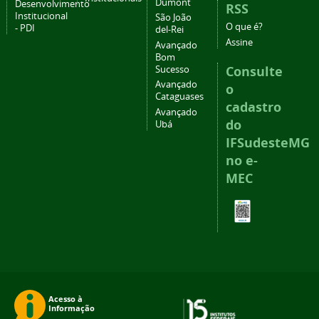
Dumont
Desenvolvimento
RSS
Institucional
São João
O que é?
- PDI
del-Rei
Assine
Avançado
Bom
Consulte
Sucesso
Avançado
o
Cataguases
cadastro
Avançado
do
Ubá
IFSudesteMG
no e-
MEC