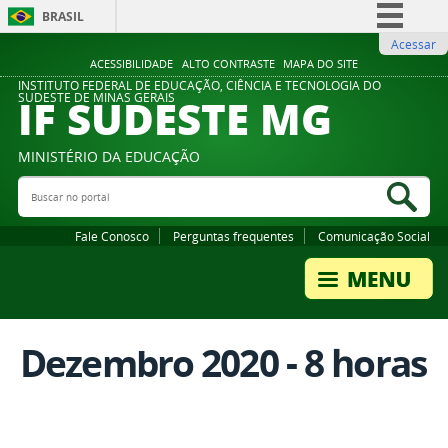
BRASIL
Acessar
Simplifique!
ACESSIBILIDADE
ALTO CONTRASTE
MAPA DO SITE
Comunica BR
INSTITUTO FEDERAL DE EDUCAÇÃO, CIÊNCIA E TECNOLOGIA DO
IF SUDESTE MG
SUDESTE DE MINAS GERAIS
Participe
Acesso à informação
MINISTÉRIO DA EDUCAÇÃO
Legislação
Buscar no portal
Bus
Canais
Fale Conosco
Perguntas frequentes
Comunicação Social
Dezembro 2020 - 8 horas