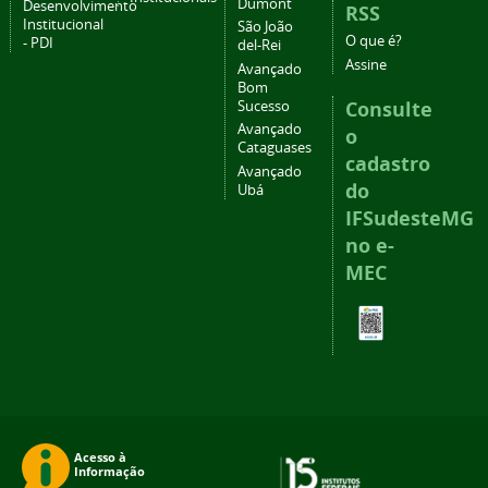
Dumont
Desenvolvimento
RSS
Institucional
São João
O que é?
- PDI
del-Rei
Assine
Avançado
Bom
Consulte
Sucesso
Avançado
o
Cataguases
cadastro
Avançado
do
Ubá
IFSudesteMG
no e-
MEC