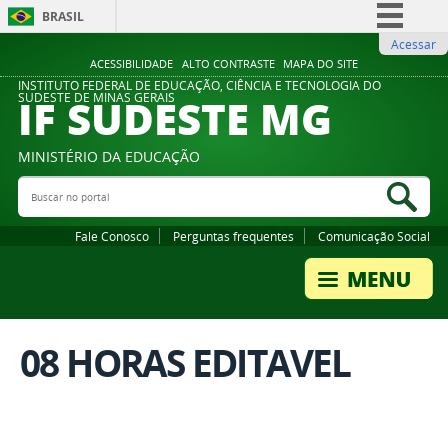
BRASIL
Acessar
Simplifique!
ACESSIBILIDADE
ALTO CONTRASTE
MAPA DO SITE
Comunica BR
INSTITUTO FEDERAL DE EDUCAÇÃO, CIÊNCIA E TECNOLOGIA DO
IF SUDESTE MG
SUDESTE DE MINAS GERAIS
Participe
Acesso à informação
MINISTÉRIO DA EDUCAÇÃO
Legislação
Buscar no portal
Bus
Canais
Fale Conosco
Perguntas frequentes
Comunicação Social
08 HORAS EDITAVEL