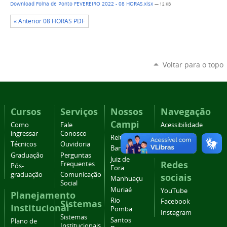
Download Folha de Ponto FEVEREIRO 2022 - 08 HORAS.xlsx
— 12 KB
« Anterior 08 HORAS PDF
Voltar para o topo
Cursos
Serviços
Nossos
Navegação
Campi
Como
Fale
Acessibilidade
ingressar
Conosco
Mapa do
Reitoria
Técnicos
Ouvidoria
site
Barbacena
Graduação
Perguntas
Juiz de
Redes
Frequentes
Pós-
Fora
graduação
Comunicação
sociais
Manhuaçu
Social
Muriaé
YouTube
Planejamento
Rio
Facebook
Sistemas
Institucional
Pomba
Instagram
Sistemas
Santos
Plano de
Institucionais