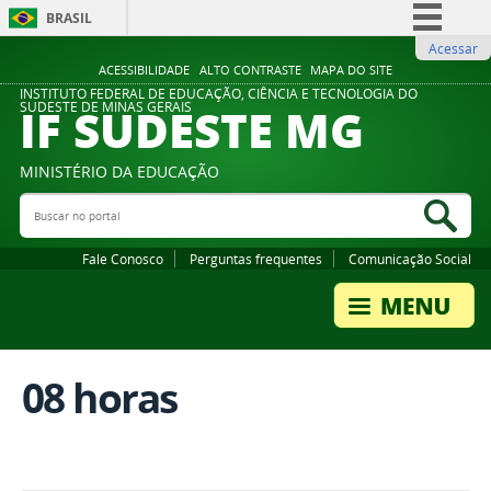
BRASIL
Acessar
Simplifique!
ACESSIBILIDADE
ALTO CONTRASTE
MAPA DO SITE
Comunica BR
INSTITUTO FEDERAL DE EDUCAÇÃO, CIÊNCIA E TECNOLOGIA DO
IF SUDESTE MG
SUDESTE DE MINAS GERAIS
Participe
Acesso à informação
MINISTÉRIO DA EDUCAÇÃO
Legislação
Buscar no portal
Bus
Canais
Fale Conosco
Perguntas frequentes
Comunicação Social
08 horas