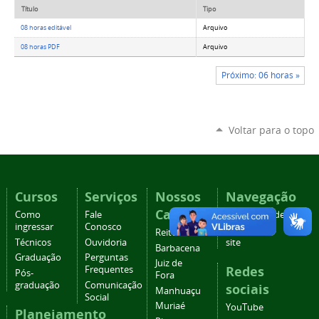
Título
Tipo
08 horas editável
Arquivo
08 horas PDF
Arquivo
Próximo: 06 horas »
Voltar para o topo
Cursos
Serviços
Nossos
Navegação
Campi
Como
Fale
Acessibilidade
ingressar
Conosco
Mapa do
Reitoria
Técnicos
Ouvidoria
site
Barbacena
Graduação
Perguntas
Juiz de
Redes
Frequentes
Pós-
Fora
graduação
Comunicação
sociais
Manhuaçu
Social
Muriaé
YouTube
Planejamento