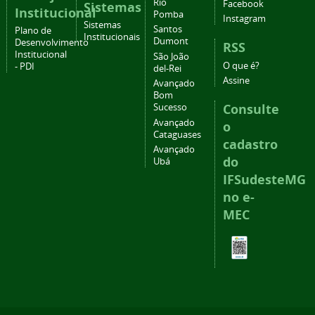
Rio
Facebook
Sistemas
Institucional
Pomba
Instagram
Sistemas
Santos
Plano de
Institucionais
Dumont
Desenvolvimento
RSS
Institucional
São João
O que é?
- PDI
del-Rei
Assine
Avançado
Bom
Consulte
Sucesso
Avançado
o
Cataguases
cadastro
Avançado
do
Ubá
IFSudesteMG
no e-
MEC