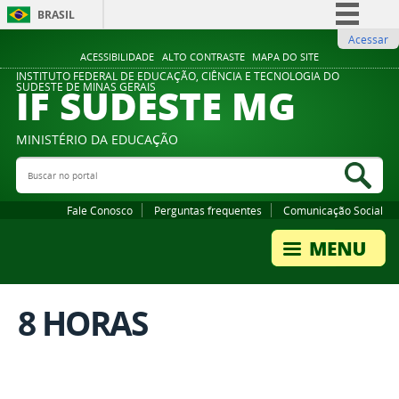
BRASIL
Acessar
Simplifique!
ACESSIBILIDADE
ALTO CONTRASTE
MAPA DO SITE
Comunica BR
INSTITUTO FEDERAL DE EDUCAÇÃO, CIÊNCIA E TECNOLOGIA DO
IF SUDESTE MG
SUDESTE DE MINAS GERAIS
Participe
Acesso à informação
MINISTÉRIO DA EDUCAÇÃO
Legislação
Buscar no portal
Bus
Canais
Fale Conosco
Perguntas frequentes
Comunicação Social
8 HORAS