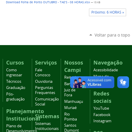
Download Folha de Ponto OUTUBRO - TAE'S - 08 HORAS.xlsx
— 15 KB
Próximo: 6 HORAS »
Voltar para o topo
Cursos
Serviços
Nossos
Navegação
Campi
Como
Fale
Acessibilidade
ingressar
Conosco
Mapa do
Reitoria
Técnicos
Ouvidoria
site
Barbacena
Graduação
Perguntas
Juiz de
Redes
Frequentes
Pós-
Fora
graduação
Comunicação
sociais
Manhuaçu
Social
Muriaé
YouTube
Planejamento
Rio
Facebook
Sistemas
Institucional
Pomba
Instagram
Sistemas
Santos
Plano de
Institucionais
Dumont
Desenvolvimento