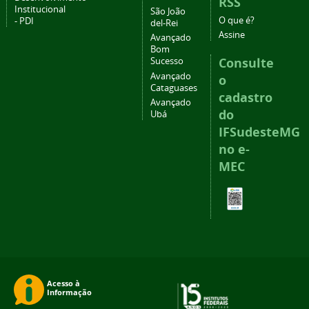
RSS
Institucional
São João
O que é?
- PDI
del-Rei
Assine
Avançado
Bom
Consulte
Sucesso
Avançado
o
Cataguases
cadastro
Avançado
do
Ubá
IFSudesteMG
no e-
MEC