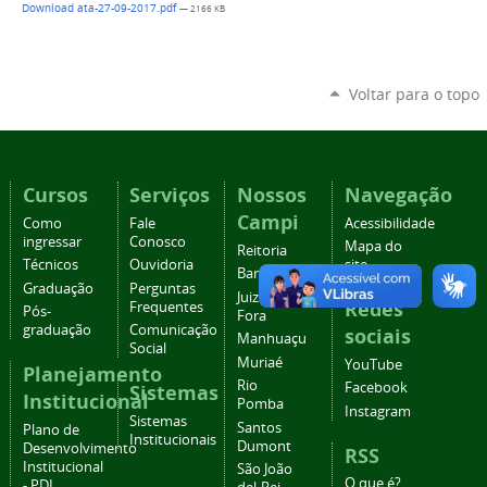
Download ata-27-09-2017.pdf
— 2166 KB
Voltar para o topo
Cursos
Serviços
Nossos
Navegação
Campi
Como
Fale
Acessibilidade
ingressar
Conosco
Mapa do
Reitoria
Técnicos
Ouvidoria
site
Barbacena
Graduação
Perguntas
Juiz de
Redes
Frequentes
Pós-
Fora
graduação
Comunicação
sociais
Manhuaçu
Social
Muriaé
YouTube
Planejamento
Rio
Facebook
Sistemas
Institucional
Pomba
Instagram
Sistemas
Santos
Plano de
Institucionais
Dumont
Desenvolvimento
RSS
Institucional
São João
O que é?
- PDI