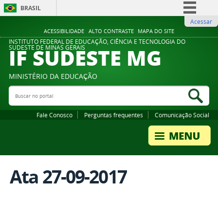
BRASIL
Acessar
Simplifique!
ACESSIBILIDADE
ALTO CONTRASTE
MAPA DO SITE
Comunica BR
INSTITUTO FEDERAL DE EDUCAÇÃO, CIÊNCIA E TECNOLOGIA DO
IF SUDESTE MG
SUDESTE DE MINAS GERAIS
Participe
Acesso à informação
MINISTÉRIO DA EDUCAÇÃO
Legislação
Buscar no portal
Bus
Canais
Fale Conosco
Perguntas frequentes
Comunicação Social
Ata 27-09-2017