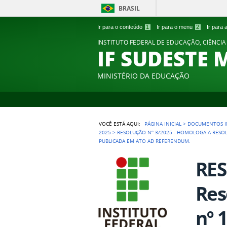
BRASIL
Ir para o conteúdo
1
Ir para o menu
2
Ir para
INSTITUTO FEDERAL DE EDUCAÇÃO, CIÊNCIA
IF SUDESTE 
MINISTÉRIO DA EDUCAÇÃO
VOCÊ ESTÁ AQUI:
PÁGINA INICIAL
>
DOCUMENTOS I
2025
>
RESOLUÇÃO Nº 3/2025 - HOMOLOGA A RESOLU
PUBLICADA EM ATO AD REFERENDUM.
RES
Res
nº 