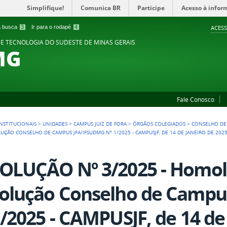
Simplifique!
Comunica BR
Participe
Acesso à infor
 a busca
3
Ir para o rodapé
4
ACESS
 E TECNOLOGIA DO SUDESTE DE MINAS GERAIS
MG
Fale Conosco
NSTITUCIONAIS
>
UNIDADES
>
CAMPUS JUIZ DE FORA
>
ÓRGÃOS COLEGIADOS
>
CONSELHO DE
ÇÃO CONSELHO DE CAMPUS JFA/IFSUDMG Nº 1/2025 - CAMPUSJF, DE 14 DE JANEIRO DE 202
OLUÇÃO Nº 3/2025 - Homol
olução Conselho de Campu
1/2025 - CAMPUSJF, de 14 de