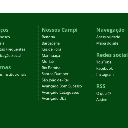
iços
Nossos Campi
Navegação
onosco
Reitoria
Acessibilidade
ria
Barbacena
Mapa do site
tas Frequentes
Juiz de Fora
Redes sociai
cação Social
Manhuaçu
Muriaé
YouTube
emas
Rio Pomba
Facebook
Santos Dumont
s Institucionais
Instagram
São João del-Rei
RSS
Avançado Bom Sucesso
Avançado Cataguases
O que é?
Avançado Ubá
Assine