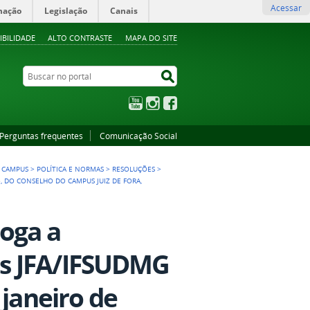
Acessar
mação
Legislação
Canais
IBILIDADE
ALTO CONTRASTE
MAPA DO SITE
Buscar no portal
Buscar no portal
YouTube
Instagram
Facebook
Perguntas frequentes
Comunicação Social
 CAMPUS
>
POLÍTICA E NORMAS
>
RESOLUÇÕES
>
5, DO CONSELHO DO CAMPUS JUIZ DE FORA,
oga a
s JFA/IFSUDMG
 janeiro de