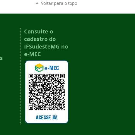
Voltar para o topo
Consulte o
cadastro do
IFSudesteMG no
e-MEC
s