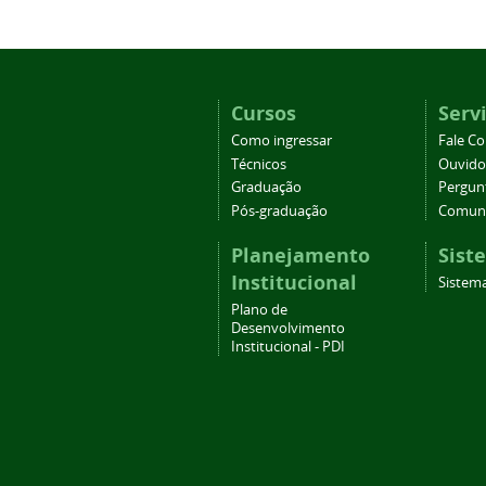
Cursos
Serv
Como ingressar
Fale C
Técnicos
Ouvido
Graduação
Pergun
Pós-graduação
Comuni
Planejamento
Sist
Institucional
Sistema
Plano de
Desenvolvimento
Institucional - PDI