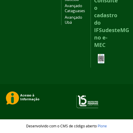
Consulte
Avançado
o
Cataguases
cadastro
Avançado
do
Ubá
IFSudesteMG
no e-
MEC
Desenvolvido com o CMS de código aberto
Plone