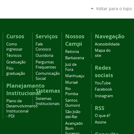
Voltar para o topo
Cursos
Serviços
Nossos
Navegação
Campi
Como
Fale
Acessibilidade
ingressar
Conosco
Mapa do
Reitoria
Técnicos
Ouvidoria
site
Barbacena
Graduação
Perguntas
Juiz de
Redes
Frequentes
Pós-
Fora
graduação
Comunicação
sociais
Manhuaçu
Social
Muriaé
YouTube
Planejamento
Rio
Facebook
Sistemas
Institucional
Pomba
Instagram
Sistemas
Santos
Plano de
Institucionais
Dumont
Desenvolvimento
RSS
Institucional
São João
O que é?
- PDI
del-Rei
Assine
Avançado
Bom
Sucesso