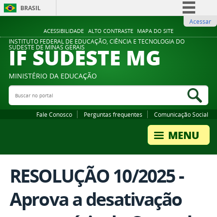
BRASIL
Acessar
Simplifique!
ACESSIBILIDADE
ALTO CONTRASTE
MAPA DO SITE
Comunica BR
INSTITUTO FEDERAL DE EDUCAÇÃO, CIÊNCIA E TECNOLOGIA DO
IF SUDESTE MG
SUDESTE DE MINAS GERAIS
Participe
Acesso à informação
MINISTÉRIO DA EDUCAÇÃO
Legislação
Buscar no portal
Bus
Canais
Fale Conosco
Perguntas frequentes
Comunicação Social
RESOLUÇÃO 10/2025 -
Aprova a desativação