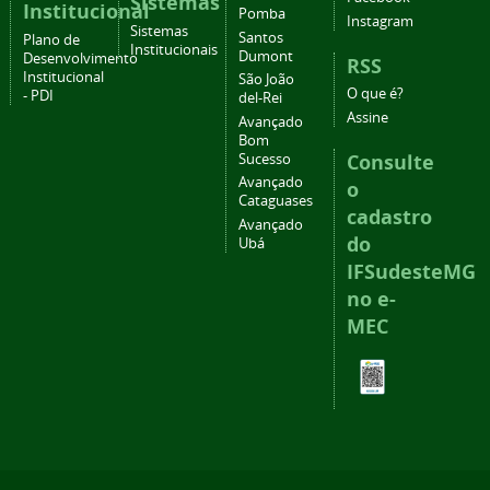
Sistemas
Institucional
Pomba
Instagram
Sistemas
Santos
Plano de
Institucionais
Dumont
Desenvolvimento
RSS
Institucional
São João
O que é?
- PDI
del-Rei
Assine
Avançado
Bom
Consulte
Sucesso
Avançado
o
Cataguases
cadastro
Avançado
do
Ubá
IFSudesteMG
no e-
MEC