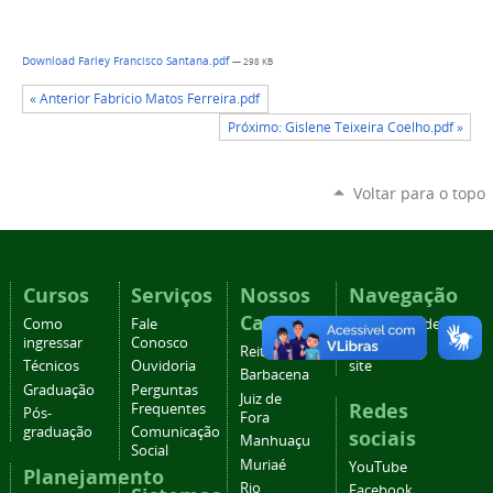
Download Farley Francisco Santana.pdf
— 298 KB
« Anterior Fabricio Matos Ferreira.pdf
Próximo: Gislene Teixeira Coelho.pdf »
Voltar para o topo
Cursos
Serviços
Nossos
Navegação
Campi
Como
Fale
Acessibilidade
ingressar
Conosco
Mapa do
Reitoria
Técnicos
Ouvidoria
site
Barbacena
Graduação
Perguntas
Juiz de
Redes
Frequentes
Pós-
Fora
graduação
Comunicação
sociais
Manhuaçu
Social
Muriaé
YouTube
Planejamento
Rio
Facebook