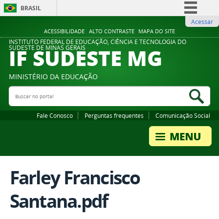
BRASIL
Acessar
Simplifique!
ACESSIBILIDADE
ALTO CONTRASTE
MAPA DO SITE
Comunica BR
INSTITUTO FEDERAL DE EDUCAÇÃO, CIÊNCIA E TECNOLOGIA DO
IF SUDESTE MG
SUDESTE DE MINAS GERAIS
Participe
Acesso à informação
MINISTÉRIO DA EDUCAÇÃO
Legislação
Buscar no portal
Bus
Canais
Fale Conosco
Perguntas frequentes
Comunicação Social
Farley Francisco
Santana.pdf