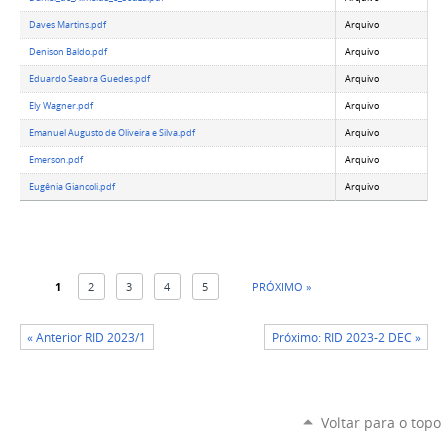
Daves Martins.pdf
Arquivo
Denison Baldo.pdf
Arquivo
Eduardo Seabra Guedes.pdf
Arquivo
Ely Wagner.pdf
Arquivo
Emanuel Augusto de Oliveira e Silva.pdf
Arquivo
Emerson.pdf
Arquivo
Eugênia Giancoli.pdf
Arquivo
1
2
3
4
5
PRÓXIMO »
« Anterior RID 2023/1
Próximo: RID 2023-2 DEC »
Voltar para o topo