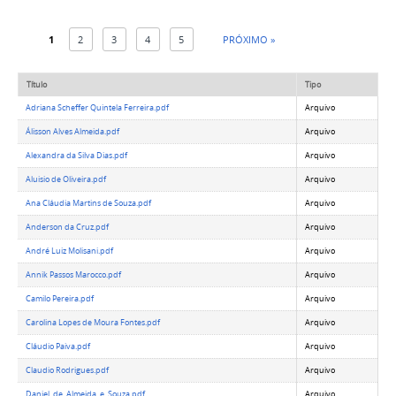
1
2
3
4
5
PRÓXIMO »
Título
Tipo
Adriana Scheffer Quintela Ferreira.pdf
Arquivo
Álisson Alves Almeida.pdf
Arquivo
Alexandra da Silva Dias.pdf
Arquivo
Aluisio de Oliveira.pdf
Arquivo
Ana Cláudia Martins de Souza.pdf
Arquivo
Anderson da Cruz.pdf
Arquivo
André Luiz Molisani.pdf
Arquivo
Annik Passos Marocco.pdf
Arquivo
Camilo Pereira.pdf
Arquivo
Carolina Lopes de Moura Fontes.pdf
Arquivo
Cláudio Paiva.pdf
Arquivo
Claudio Rodrigues.pdf
Arquivo
Daniel_de_Almeida_e_Souza.pdf
Arquivo