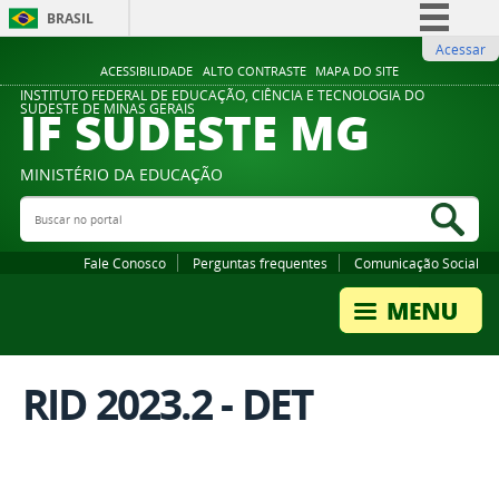
BRASIL
Acessar
Simplifique!
ACESSIBILIDADE
ALTO CONTRASTE
MAPA DO SITE
Comunica BR
INSTITUTO FEDERAL DE EDUCAÇÃO, CIÊNCIA E TECNOLOGIA DO
IF SUDESTE MG
SUDESTE DE MINAS GERAIS
Participe
Acesso à informação
MINISTÉRIO DA EDUCAÇÃO
Legislação
Buscar no portal
Bus
Canais
Fale Conosco
Perguntas frequentes
Comunicação Social
RID 2023.2 - DET