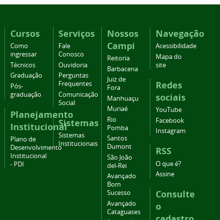
Cursos
Serviços
Nossos
Navegação
Campi
Como
Fale
Acessibilidade
ingressar
Conosco
Mapa do
Reitoria
Técnicos
Ouvidoria
site
Barbacena
Graduação
Perguntas
Juiz de
Redes
Frequentes
Pós-
Fora
graduação
Comunicação
sociais
Manhuaçu
Social
Muriaé
YouTube
Planejamento
Rio
Facebook
Sistemas
Institucional
Pomba
Instagram
Sistemas
Santos
Plano de
Institucionais
Dumont
Desenvolvimento
RSS
Institucional
São João
O que é?
- PDI
del-Rei
Assine
Avançado
Bom
Consulte
Sucesso
Avançado
o
Cataguases
cadastro