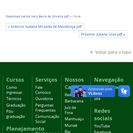
Download Ivelise Nery Barra de Oliveira.pdf
— 175 KB
« Anterior Isabela Miranda de Mendonça.pdf
Próximo: Juliane Silva.pdf »
Voltar para o topo
Cursos
Serviços
Nossos
Navegação
Campi
Como
Fale
Acessibilidade
ingressar
Conosco
Mapa do
Reitoria
Técnicos
Ouvidoria
site
Barbacena
Graduação
Perguntas
Juiz de
Redes
Frequentes
Pós-
Fora
graduação
Comunicação
sociais
Manhuaçu
Social
Muriaé
YouTube
Planejamento
Rio
Facebook