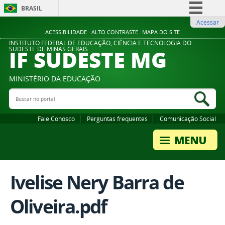
BRASIL
Acessar
Simplifique!
ACESSIBILIDADE
ALTO CONTRASTE
MAPA DO SITE
Comunica BR
INSTITUTO FEDERAL DE EDUCAÇÃO, CIÊNCIA E TECNOLOGIA DO
IF SUDESTE MG
SUDESTE DE MINAS GERAIS
Participe
Acesso à informação
MINISTÉRIO DA EDUCAÇÃO
Legislação
Buscar no portal
Bus
Canais
Fale Conosco
Perguntas frequentes
Comunicação Social
Ivelise Nery Barra de
Oliveira.pdf