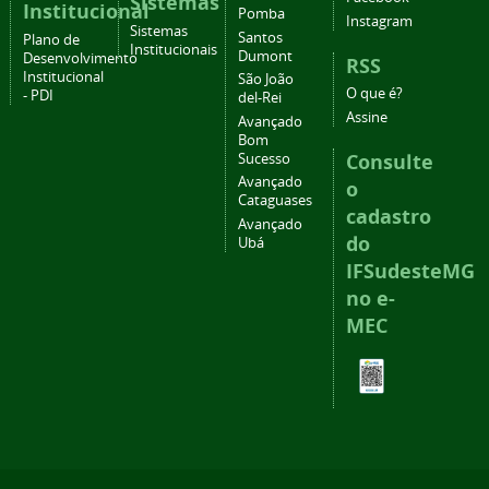
Sistemas
Institucional
Pomba
Instagram
Sistemas
Santos
Plano de
Institucionais
Dumont
Desenvolvimento
RSS
Institucional
São João
O que é?
- PDI
del-Rei
Assine
Avançado
Bom
Consulte
Sucesso
Avançado
o
Cataguases
cadastro
Avançado
do
Ubá
IFSudesteMG
no e-
MEC