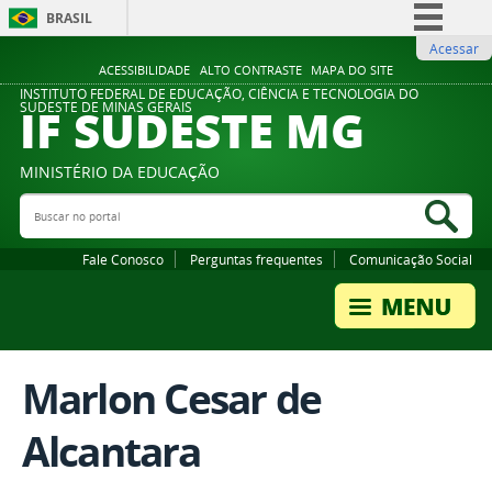
BRASIL
Acessar
Simplifique!
ACESSIBILIDADE
ALTO CONTRASTE
MAPA DO SITE
Comunica BR
INSTITUTO FEDERAL DE EDUCAÇÃO, CIÊNCIA E TECNOLOGIA DO
IF SUDESTE MG
SUDESTE DE MINAS GERAIS
Participe
Acesso à informação
MINISTÉRIO DA EDUCAÇÃO
Legislação
Buscar no portal
Bus
Canais
Fale Conosco
Perguntas frequentes
Comunicação Social
Marlon Cesar de
Alcantara