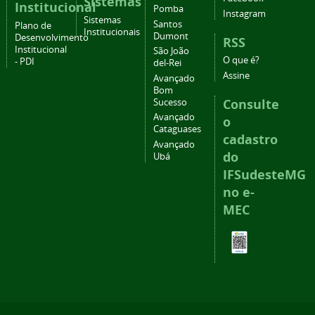
Sistemas
Institucional
Pomba
Instagram
Sistemas
Santos
Plano de
Institucionais
Dumont
Desenvolvimento
RSS
Institucional
São João
O que é?
- PDI
del-Rei
Assine
Avançado
Bom
Consulte
Sucesso
Avançado
o
Cataguases
cadastro
Avançado
do
Ubá
IFSudesteMG
no e-
MEC