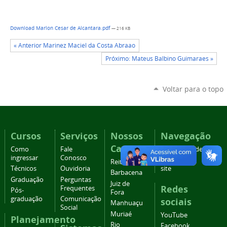
Download Marlon Cesar de Alcantara.pdf
— 216 KB
« Anterior Marinez Maciel da Costa Abraao
Próximo: Mateus Balbino Guimaraes »
Voltar para o topo
Cursos
Serviços
Nossos
Navegação
Campi
Como
Fale
Acessibilidade
ingressar
Conosco
Mapa do
Reitoria
Técnicos
Ouvidoria
site
Barbacena
Graduação
Perguntas
Juiz de
Redes
Frequentes
Pós-
Fora
graduação
Comunicação
sociais
Manhuaçu
Social
Muriaé
YouTube
Planejamento
Rio
Facebook