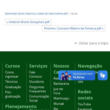
Download Carlos Mauricio Lisboa do Nascimento.pdf
— 184 KB
« Anterior Bruno Gonçalves.pdf
Próximo: Cassiano Ribeiro da Fonseca.pdf »
Voltar para o topo
Cursos
Serviços
Nossos
Navegação
Campi
Como
Fale
Acessibilidade
ingressar
Conosco
Mapa do
Reitoria
Técnicos
Ouvidoria
site
Barbacena
Graduação
Perguntas
Juiz de
Redes
Frequentes
Pós-
Fora
graduação
Comunicação
sociais
Manhuaçu
Social
Muriaé
YouTube
Planejamento
Rio
Facebook