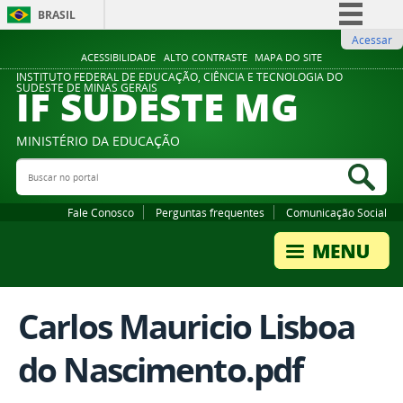
BRASIL
Acessar
Simplifique!
ACESSIBILIDADE
ALTO CONTRASTE
MAPA DO SITE
Comunica BR
INSTITUTO FEDERAL DE EDUCAÇÃO, CIÊNCIA E TECNOLOGIA DO
IF SUDESTE MG
SUDESTE DE MINAS GERAIS
Participe
Acesso à informação
MINISTÉRIO DA EDUCAÇÃO
Legislação
Buscar no portal
Bus
Canais
Fale Conosco
Perguntas frequentes
Comunicação Social
Carlos Mauricio Lisboa
do Nascimento.pdf