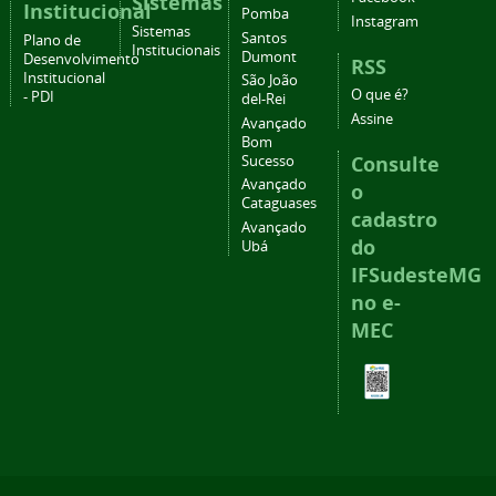
Sistemas
Institucional
Pomba
Instagram
Sistemas
Santos
Plano de
Institucionais
Dumont
Desenvolvimento
RSS
Institucional
São João
O que é?
- PDI
del-Rei
Assine
Avançado
Bom
Consulte
Sucesso
Avançado
o
Cataguases
cadastro
Avançado
do
Ubá
IFSudesteMG
no e-
MEC