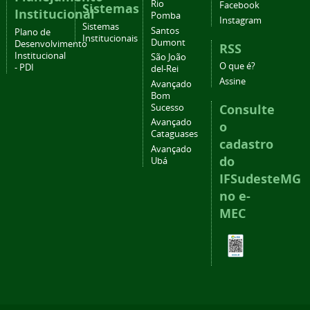
Rio
Facebook
Sistemas
Institucional
Pomba
Instagram
Sistemas
Santos
Plano de
Institucionais
Dumont
Desenvolvimento
RSS
Institucional
São João
O que é?
- PDI
del-Rei
Assine
Avançado
Bom
Consulte
Sucesso
Avançado
o
Cataguases
cadastro
Avançado
do
Ubá
IFSudesteMG
no e-
MEC