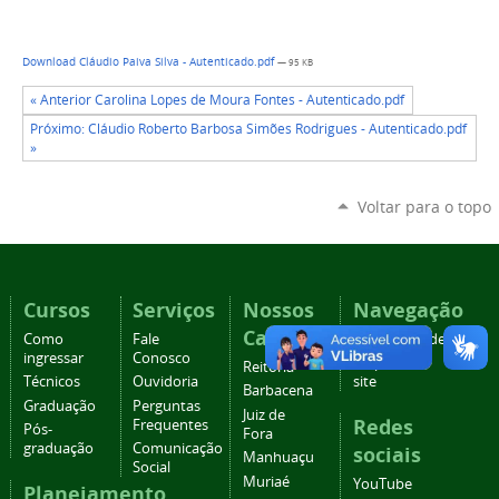
Download Cláudio Paiva Silva - Autenticado.pdf
— 95 KB
« Anterior Carolina Lopes de Moura Fontes - Autenticado.pdf
Próximo: Cláudio Roberto Barbosa Simões Rodrigues - Autenticado.pdf
»
Voltar para o topo
Cursos
Serviços
Nossos
Navegação
Campi
Como
Fale
Acessibilidade
ingressar
Conosco
Mapa do
Reitoria
Técnicos
Ouvidoria
site
Barbacena
Graduação
Perguntas
Juiz de
Redes
Frequentes
Pós-
Fora
graduação
Comunicação
sociais
Manhuaçu
Social
Muriaé
YouTube
Planejamento