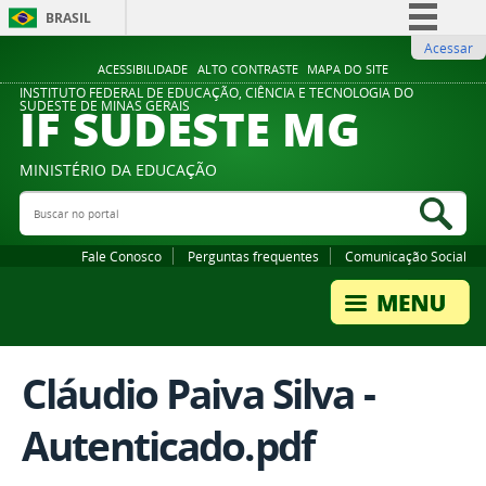
BRASIL
Acessar
Simplifique!
ACESSIBILIDADE
ALTO CONTRASTE
MAPA DO SITE
Comunica BR
INSTITUTO FEDERAL DE EDUCAÇÃO, CIÊNCIA E TECNOLOGIA DO
IF SUDESTE MG
SUDESTE DE MINAS GERAIS
Participe
Acesso à informação
MINISTÉRIO DA EDUCAÇÃO
Legislação
Buscar no portal
Bus
Canais
Fale Conosco
Perguntas frequentes
Comunicação Social
Cláudio Paiva Silva -
Autenticado.pdf