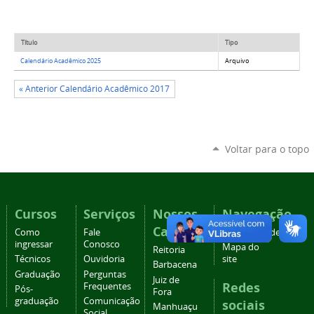
Título
Tipo
Calendário Acadêmico 2025
Arquivo
« Anterior Calendário Acadêmico 2017
Voltar para o topo
Cursos
Serviços
Nossos
Navegação
Campi
Como
Fale
Acessibilidade
ingressar
Conosco
Mapa do
Reitoria
Técnicos
Ouvidoria
site
Barbacena
Graduação
Perguntas
Juiz de
Redes
Frequentes
Pós-
Fora
graduação
Comunicação
sociais
Manhuaçu
Social