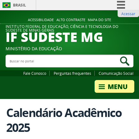
BRASIL
Acessar
Simplifique!
ACESSIBILIDADE
ALTO CONTRASTE
MAPA DO SITE
Comunica BR
INSTITUTO FEDERAL DE EDUCAÇÃO, CIÊNCIA E TECNOLOGIA DO
IF SUDESTE MG
SUDESTE DE MINAS GERAIS
Participe
Acesso à informação
MINISTÉRIO DA EDUCAÇÃO
Legislação
Buscar no portal
Bus
Canais
Fale Conosco
Perguntas frequentes
Comunicação Social
Calendário Acadêmico
2025