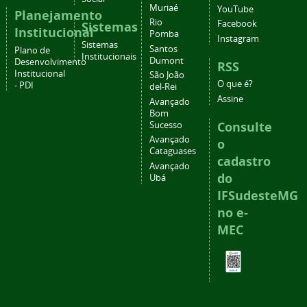
Muriaé
YouTube
Planejamento
Rio
Facebook
Sistemas
Institucional
Pomba
Instagram
Sistemas
Santos
Plano de
Institucionais
Dumont
Desenvolvimento
RSS
Institucional
São João
O que é?
- PDI
del-Rei
Assine
Avançado
Bom
Consulte
Sucesso
Avançado
o
Cataguases
cadastro
Avançado
do
Ubá
IFSudesteMG
no e-
MEC