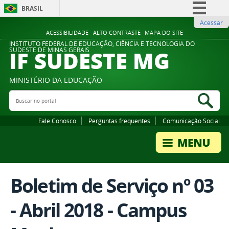
BRASIL
Acessar
Simplifique!
ACESSIBILIDADE
ALTO CONTRASTE
MAPA DO SITE
Comunica BR
INSTITUTO FEDERAL DE EDUCAÇÃO, CIÊNCIA E TECNOLOGIA DO
IF SUDESTE MG
SUDESTE DE MINAS GERAIS
Participe
Acesso à informação
MINISTÉRIO DA EDUCAÇÃO
Legislação
Buscar no portal
Bus
Canais
Fale Conosco
Perguntas frequentes
Comunicação Social
Boletim de Serviço nº 03
- Abril 2018 - Campus