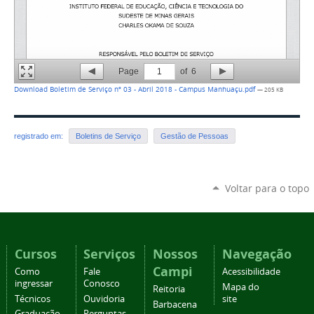
Page
1
of
6
Download Boletim de Serviço nº 03 - Abril 2018 - Campus Manhuaçu.pdf
— 205 KB
registrado em:
Boletins de Serviço
Gestão de Pessoas
Voltar para o topo
Cursos
Serviços
Nossos
Navegação
Campi
Como
Fale
Acessibilidade
ingressar
Conosco
Mapa do
Reitoria
Técnicos
Ouvidoria
site
Barbacena
Graduação
Perguntas