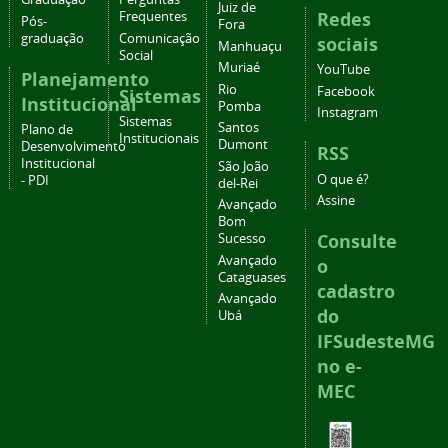
Juiz de
Redes
Frequentes
Pós-
Fora
graduação
Comunicação
sociais
Manhuaçu
Social
Muriaé
YouTube
Planejamento
Rio
Facebook
Sistemas
Institucional
Pomba
Instagram
Sistemas
Santos
Plano de
Institucionais
Dumont
Desenvolvimento
RSS
Institucional
São João
O que é?
- PDI
del-Rei
Assine
Avançado
Bom
Consulte
Sucesso
Avançado
o
Cataguases
cadastro
Avançado
do
Ubá
IFSudesteMG
no e-
MEC