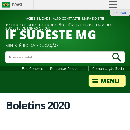
BRASIL
Acessar
Simplifique!
ACESSIBILIDADE
ALTO CONTRASTE
MAPA DO SITE
Comunica BR
INSTITUTO FEDERAL DE EDUCAÇÃO, CIÊNCIA E TECNOLOGIA DO
IF SUDESTE MG
SUDESTE DE MINAS GERAIS
Participe
Acesso à informação
MINISTÉRIO DA EDUCAÇÃO
Legislação
Buscar no portal
Bus
Canais
Fale Conosco
Perguntas frequentes
Comunicação Social
Boletins 2020