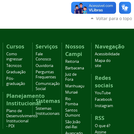
Voltar para o topo
Cursos
Serviços
Nossos
Navegação
Campi
Como
Fale
Acessibilidade
ingressar
Conosco
Mapa do
Reitoria
Técnicos
Ouvidoria
site
Barbacena
Graduação
Perguntas
Juiz de
Redes
Frequentes
Pós-
Fora
graduação
Comunicação
sociais
Manhuaçu
Social
Muriaé
YouTube
Planejamento
Rio
Facebook
Sistemas
Institucional
Pomba
Instagram
Sistemas
Santos
Plano de
Institucionais
Dumont
Desenvolvimento
RSS
Institucional
São João
O que é?
- PDI
del-Rei
Assine
Avançado