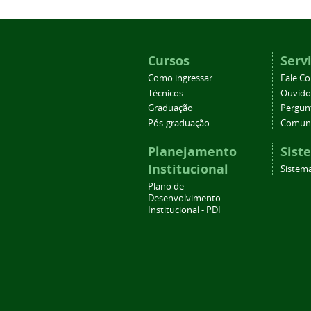
Cursos
Serv
Como ingressar
Fale C
Técnicos
Ouvido
Graduação
Pergun
Pós-graduação
Comuni
Planejamento
Sist
Institucional
Sistema
Plano de
Desenvolvimento
Institucional - PDI