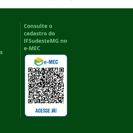
Consulte o
cadastro do
IFSudesteMG no
e-MEC
s