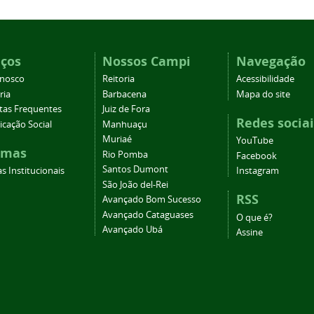
iços
Nossos Campi
Navegação
onosco
Reitoria
Acessibilidade
ria
Barbacena
Mapa do site
tas Frequentes
Juiz de Fora
Redes sociai
cação Social
Manhuaçu
Muriaé
YouTube
emas
Rio Pomba
Facebook
Santos Dumont
s Institucionais
Instagram
São João del-Rei
RSS
Avançado Bom Sucesso
Avançado Cataguases
O que é?
Avançado Ubá
Assine