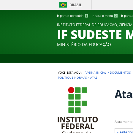
BRASIL
Ir para o conteúdo
1
Ir para o menu
2
Ir para
INSTITUTO FEDERAL DE EDUCAÇÃO, CIÊNCIA
IF SUDESTE 
MINISTÉRIO DA EDUCAÇÃO
VOCÊ ESTÁ AQUI:
PÁGINA INICIAL
>
DOCUMENTOS I
POLÍTICA E NORMAS
>
ATAS
Ata
Atualmente 
« Anterio