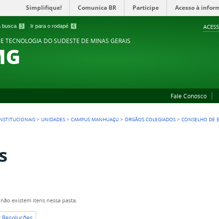
Simplifique!
Comunica BR
Participe
Acesso à infor
 a busca
3
Ir para o rodapé
4
ACESS
 E TECNOLOGIA DO SUDESTE DE MINAS GERAIS
MG
Fale Conosco
NSTITUCIONAIS
>
UNIDADES
>
CAMPUS MANHUAÇU
>
ÓRGÃOS COLEGIADOS
>
CONSELHO DE E
s
não existem itens nessa pasta.
r Resoluções