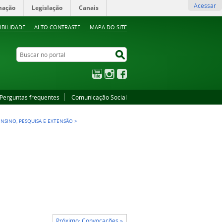
Acessar
mação
Legislação
Canais
IBILIDADE
ALTO CONTRASTE
MAPA DO SITE
Buscar no portal
Buscar no portal
YouTube
Instagram
Facebook
Perguntas frequentes
Comunicação Social
NSINO, PESQUISA E EXTENSÃO
>
Próximo: Convocações »