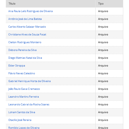
Título
Tipo
Ana Paula Lelis Rodrigues de Oliveira
Arquivo
Antônio José de Lima Batista
Arquivo
Carlos Alberto Salazar Mercado
Arquivo
Christiane Alves de Souza Focat
Arquivo
Cleiton Rodrigues Monteiro
Arquivo
Débora Pereira da Silva
Arquivo
Diego Mathias Natal da Silva
Arquivo
Elder Stroppa
Arquivo
Flávio Neves Celestino
Arquivo
Gabriel Henrique Horta de Oliveira
Arquivo
João Paulo Gava Cremasco
Arquivo
Leandro Martins Ferreira
Arquivo
Leonardo Cabral da Rocha Soares
Arquivo
Loham Santos da Silva
Arquivo
Otacílio José Pereira
Arquivo
Romildo Lopes de Oliveira
Arquivo