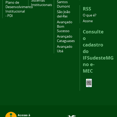
Sistemas
Santos
Plano de
Institucionais
Dumont
Desenvolvimento
RSS
Institucional
São João
O que é?
- PDI
del-Rei
Assine
Avançado
Bom
Consulte
Sucesso
Avançado
o
Cataguases
cadastro
Avançado
do
Ubá
IFSudesteMG
no e-
MEC