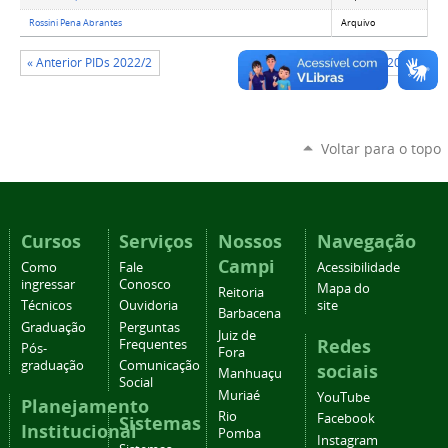
Rossini Pena Abrantes
Arquivo
« Anterior PIDs 2022/2
Próximo: PIDs 2020/2 »
Voltar para o topo
Cursos
Serviços
Nossos
Navegação
Campi
Como
Fale
Acessibilidade
ingressar
Conosco
Mapa do
Reitoria
Técnicos
Ouvidoria
site
Barbacena
Graduação
Perguntas
Juiz de
Redes
Frequentes
Pós-
Fora
graduação
Comunicação
sociais
Manhuaçu
Social
Muriaé
YouTube
Planejamento
Rio
Facebook
Sistemas
Institucional
Pomba
Instagram