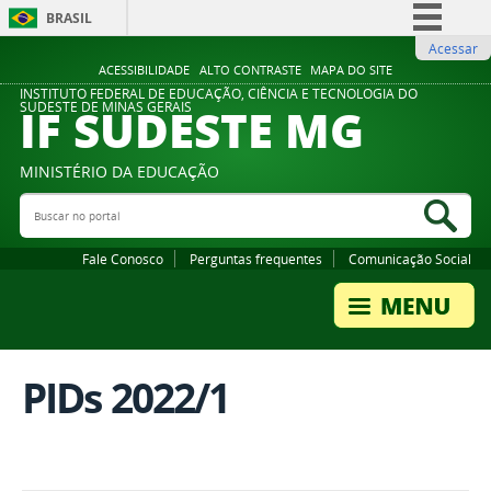
BRASIL
Acessar
Simplifique!
ACESSIBILIDADE
ALTO CONTRASTE
MAPA DO SITE
Comunica BR
INSTITUTO FEDERAL DE EDUCAÇÃO, CIÊNCIA E TECNOLOGIA DO
IF SUDESTE MG
SUDESTE DE MINAS GERAIS
Participe
Acesso à informação
MINISTÉRIO DA EDUCAÇÃO
Legislação
Buscar no portal
Bus
Canais
Fale Conosco
Perguntas frequentes
Comunicação Social
PIDs 2022/1