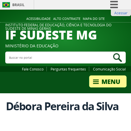
BRASIL
Acessar
Simplifique!
ACESSIBILIDADE
ALTO CONTRASTE
MAPA DO SITE
Comunica BR
INSTITUTO FEDERAL DE EDUCAÇÃO, CIÊNCIA E TECNOLOGIA DO
IF SUDESTE MG
SUDESTE DE MINAS GERAIS
Participe
Acesso à informação
MINISTÉRIO DA EDUCAÇÃO
Legislação
Buscar no portal
Bus
Canais
Fale Conosco
Perguntas frequentes
Comunicação Social
Débora Pereira da Silva