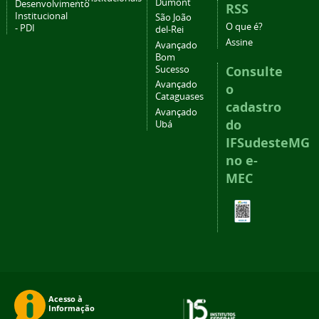
Dumont
Desenvolvimento
RSS
Institucional
São João
O que é?
- PDI
del-Rei
Assine
Avançado
Bom
Consulte
Sucesso
Avançado
o
Cataguases
cadastro
Avançado
do
Ubá
IFSudesteMG
no e-
MEC