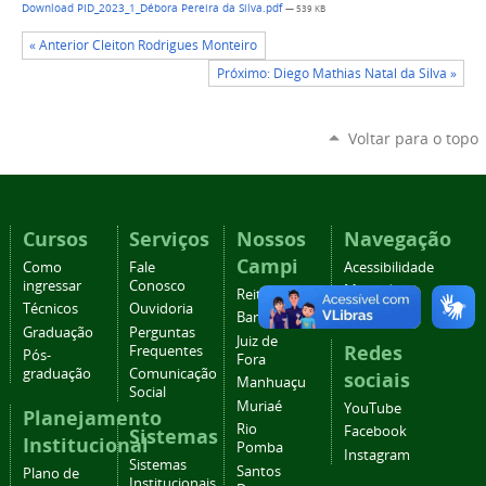
Download PID_2023_1_Débora Pereira da Silva.pdf
— 539 KB
« Anterior Cleiton Rodrigues Monteiro
Próximo: Diego Mathias Natal da Silva »
Voltar para o topo
Cursos
Serviços
Nossos
Navegação
Campi
Como
Fale
Acessibilidade
ingressar
Conosco
Mapa do
Reitoria
Técnicos
Ouvidoria
site
Barbacena
Graduação
Perguntas
Juiz de
Redes
Frequentes
Pós-
Fora
graduação
Comunicação
sociais
Manhuaçu
Social
Muriaé
YouTube
Planejamento
Rio
Facebook
Sistemas
Institucional
Pomba
Instagram
Sistemas
Santos
Plano de
Institucionais